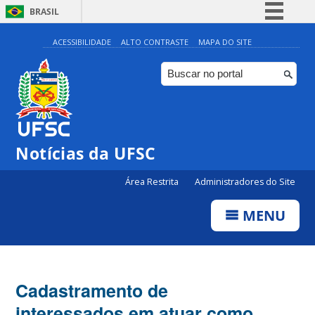
BRASIL
Simplifique!
ACESSIBILIDADE
ALTO CONTRASTE
MAPA DO SITE
Comunica BR
Participe
Acesso à informação
Legislação
Notícias da UFSC
Canais
Área Restrita
Administradores do Site
MENU
Cadastramento de
interessados em atuar como