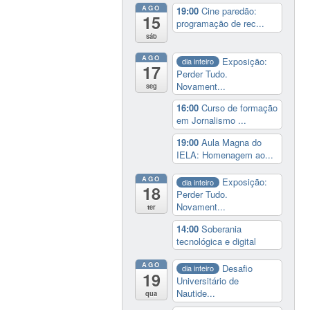
AGO
19:00
Cine paredão:
15
programação de rec...
sáb
AGO
Exposição:
dia inteiro
17
Perder Tudo.
Novament...
seg
16:00
Curso de formação
em Jornalismo ...
19:00
Aula Magna do
IELA: Homenagem ao...
AGO
Exposição:
dia inteiro
18
Perder Tudo.
Novament...
ter
14:00
Soberania
tecnológica e digital
AGO
Desafio
dia inteiro
19
Universitário de
Nautide...
qua