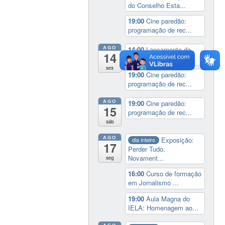
do Conselho Esta...
19:00
Cine paredão:
programação de rec...
AGO
14:00
Lançamento da
14
cinebiografia de D...
sex
19:00
Cine paredão:
programação de rec...
AGO
19:00
Cine paredão:
15
programação de rec...
sáb
AGO
Exposição:
dia inteiro
17
Perder Tudo.
Novament...
seg
16:00
Curso de formação
em Jornalismo ...
19:00
Aula Magna do
IELA: Homenagem ao...
AGO