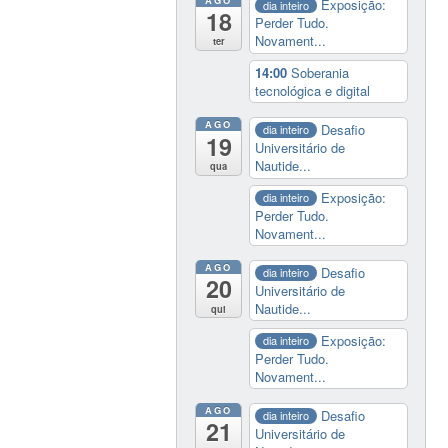
Exposição:
dia inteiro
18
Perder Tudo.
Novament...
ter
14:00
Soberania
tecnológica e digital
AGO
Desafio
dia inteiro
19
Universitário de
Nautide...
qua
Exposição:
dia inteiro
Perder Tudo.
Novament...
AGO
Desafio
dia inteiro
20
Universitário de
Nautide...
qui
Exposição:
dia inteiro
Perder Tudo.
Novament...
AGO
Desafio
dia inteiro
21
Universitário de