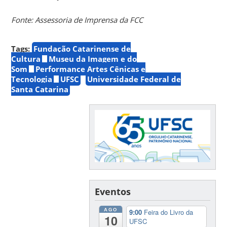
Fonte: Assessoria de Imprensa da FCC
Tags:
Fundação Catarinense de
Cultura
Museu da Imagem e do
Som
Performance Artes Cênicas e
Tecnologia
UFSC
Universidade Federal de
Santa Catarina
Eventos
AGO
9:00
Feira do Livro da
10
UFSC