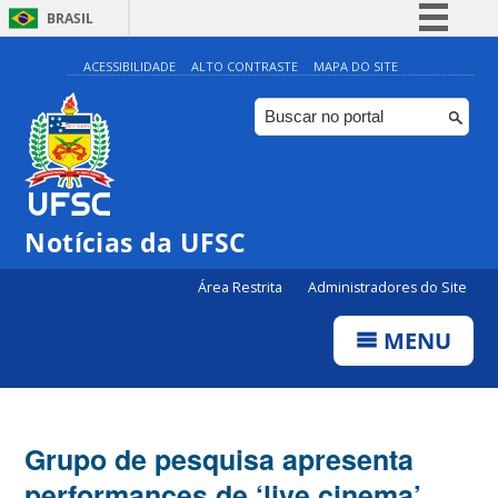
BRASIL
Simplifique!
ACESSIBILIDADE
ALTO CONTRASTE
MAPA DO SITE
Comunica BR
Participe
Acesso à informação
Legislação
Notícias da UFSC
Canais
Área Restrita
Administradores do Site
MENU
Grupo de pesquisa apresenta
performances de ‘live cinema’