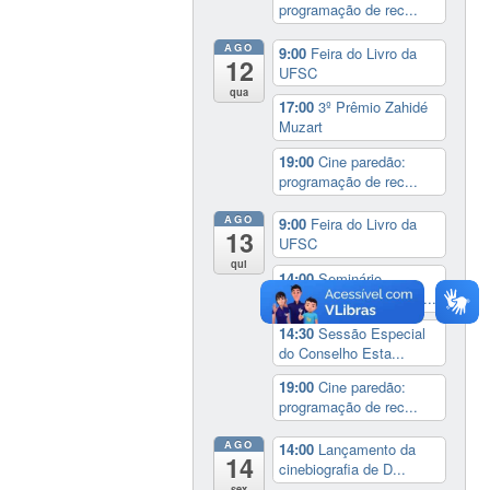
programação de rec...
AGO
9:00
Feira do Livro da
12
UFSC
qua
17:00
3º Prêmio Zahidé
Muzart
19:00
Cine paredão:
programação de rec...
AGO
9:00
Feira do Livro da
13
UFSC
qui
14:00
Seminário
Internacional ‘Ninguém...
14:30
Sessão Especial
do Conselho Esta...
19:00
Cine paredão:
programação de rec...
AGO
14:00
Lançamento da
14
cinebiografia de D...
sex