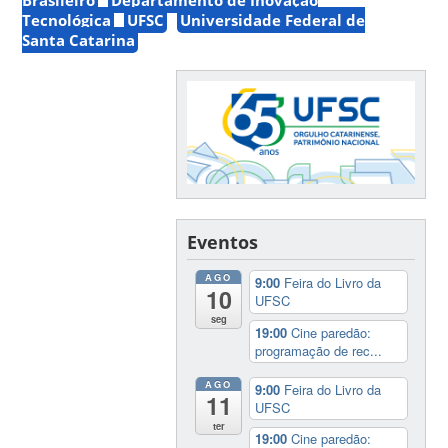
Tecnológica
UFSC
Universidade Federal de
Santa Catarina
Eventos
AGO
9:00
Feira do Livro da
10
UFSC
seg
19:00
Cine paredão:
programação de rec...
AGO
9:00
Feira do Livro da
11
UFSC
ter
19:00
Cine paredão: