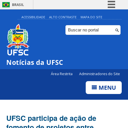
BRASIL
Simplifique!
ACESSIBILIDADE
ALTO CONTRASTE
MAPA DO SITE
Comunica BR
Participe
Acesso à informação
Legislação
Notícias da UFSC
Canais
Área Restrita
Administradores do Site
MENU
UFSC participa de ação de
fomento de projetos entre