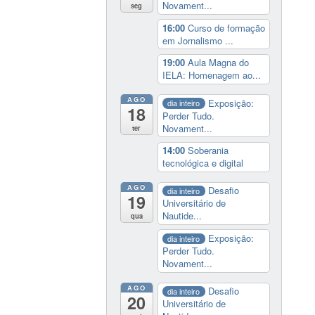
Novament...
seg
16:00
Curso de formação
em Jornalismo ...
19:00
Aula Magna do
IELA: Homenagem ao...
AGO
Exposição:
dia inteiro
18
Perder Tudo.
Novament...
ter
14:00
Soberania
tecnológica e digital
AGO
Desafio
dia inteiro
19
Universitário de
Nautide...
qua
Exposição:
dia inteiro
Perder Tudo.
Novament...
AGO
Desafio
dia inteiro
20
Universitário de