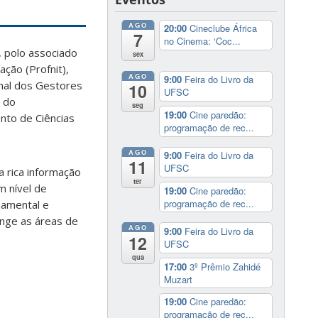
AGO
20:00
Cineclube África
7
no Cinema: ‘Coc...
, polo associado
sex
ção (Profnit),
AGO
9:00
Feira do Livro da
nal dos Gestores
10
UFSC
o do
seg
19:00
Cine paredão:
nto de Ciências
programação de rec...
AGO
9:00
Feira do Livro da
11
UFSC
rica informação
ter
m nível de
19:00
Cine paredão:
programação de rec...
namental e
ange as áreas de
AGO
9:00
Feira do Livro da
12
UFSC
qua
17:00
3º Prêmio Zahidé
Muzart
19:00
Cine paredão:
programação de rec...