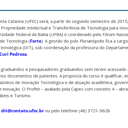
nta Catarina (UFSC) será, a partir do segundo semestre de 2015
Propriedade Intelectual e Transferência de Tecnologia para Inova
rsidade Federal da Bahia (UFBA) e coordenado pelo Fórum Nacio
de Tecnologia (
Forte
). A gestão do polo Florianópolis fica a carg
ecnológica (DIT), sob coordenação da professora do Departame
Curi Pedrosa
.
graduandos e pesquisadores graduandos sem terem acessado a 
nos documentos de patentes. A proposta do curso é qualificar, e
úcleos de Inovação Tecnológica e de atuação acadêmica, gover
inovação. O Profnit – avaliado pela Capes com conceito 4 – abr
ábeis e Turismo.
l
dit@contato.ufsc.br
ou pelo telefone (48) 3721-9628