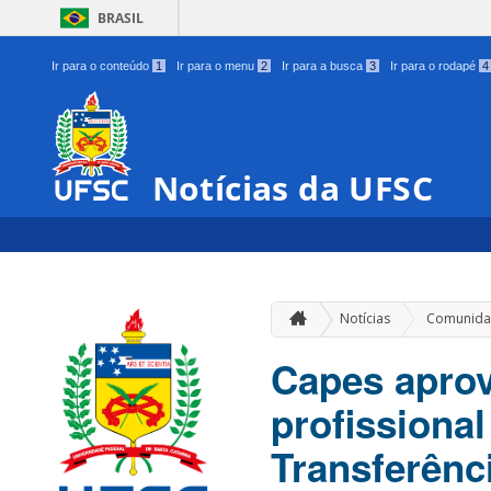
BRASIL
Ir para o conteúdo
1
Ir para o menu
2
Ir para a busca
3
Ir para o rodapé
4
Notícias da UFSC
Notícias
Comunida
Capes apro
profissional
Transferênc