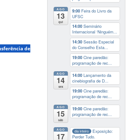
AGO
9:00
Feira do Livro da
13
UFSC
qui
14:00
Seminário
Internacional ‘Ninguém...
14:30
Sessão Especial
do Conselho Esta...
nsferência de
19:00
Cine paredão:
programação de rec...
AGO
14:00
Lançamento da
14
cinebiografia de D...
sex
19:00
Cine paredão:
programação de rec...
AGO
19:00
Cine paredão:
15
programação de rec...
sáb
AGO
Exposição:
dia inteiro
17
Perder Tudo.