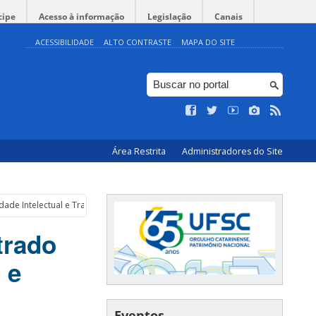
cipe
Acesso à informação
Legislação
Canais
ACESSIBILIDADE
ALTO CONTRASTE
MAPA DO SITE
Área Restrita
Administradores do Site
de Intelectual e Transferência de Tecnologia
trado
 e
Eventos