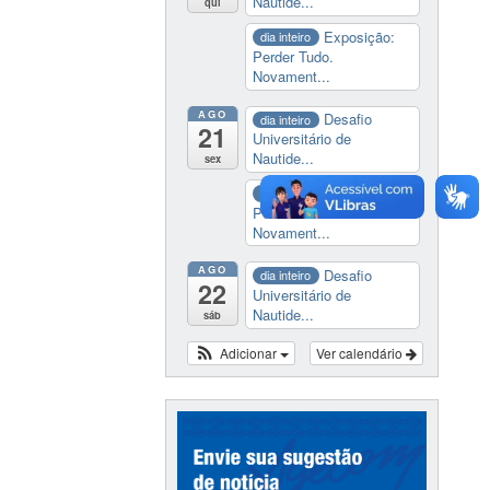
Nautide...
qui
Exposição:
dia inteiro
Perder Tudo.
Novament...
AGO
Desafio
dia inteiro
21
Universitário de
Nautide...
sex
Exposição:
dia inteiro
Perder Tudo.
Novament...
AGO
Desafio
dia inteiro
22
Universitário de
Nautide...
sáb
Adicionar
Ver calendário