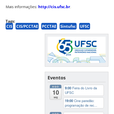
Mais informações:
http://cis.ufsc.br
.
Tags:
CIS
CIS/PCCTAE
PCCTAE
Sintufsc
UFSC
Eventos
AGO
9:00
Feira do Livro da
10
UFSC
seg
19:00
Cine paredão:
programação de rec...
AGO