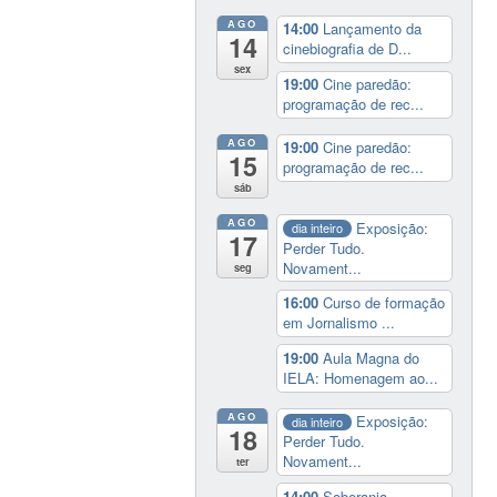
AGO
14:00
Lançamento da
14
cinebiografia de D...
sex
19:00
Cine paredão:
programação de rec...
AGO
19:00
Cine paredão:
15
programação de rec...
sáb
AGO
Exposição:
dia inteiro
17
Perder Tudo.
Novament...
seg
16:00
Curso de formação
em Jornalismo ...
19:00
Aula Magna do
IELA: Homenagem ao...
AGO
Exposição:
dia inteiro
18
Perder Tudo.
Novament...
ter
14:00
Soberania