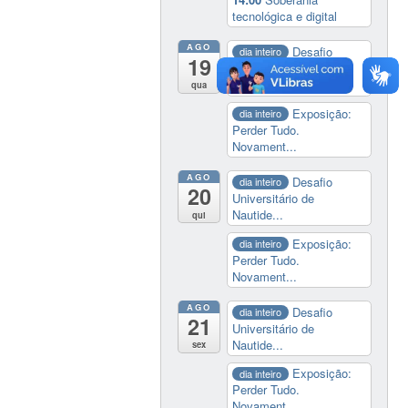
tecnológica e digital
AGO
Desafio
dia inteiro
19
Universitário de
Nautide...
qua
Exposição:
dia inteiro
Perder Tudo.
Novament...
AGO
Desafio
dia inteiro
20
Universitário de
Nautide...
qui
Exposição:
dia inteiro
Perder Tudo.
Novament...
AGO
Desafio
dia inteiro
21
Universitário de
Nautide...
sex
Exposição:
dia inteiro
Perder Tudo.
Novament...