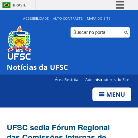
BRASIL
Simplifique!
ACESSIBILIDADE
ALTO CONTRASTE
MAPA DO SITE
Comunica BR
Participe
Acesso à informação
Legislação
Notícias da UFSC
Canais
Área Restrita
Administradores do Site
MENU
UFSC sedia Fórum Regional
das Comissões Internas de