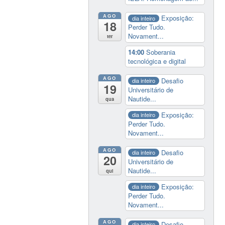
AGO
Exposição:
dia inteiro
18
Perder Tudo.
Novament...
ter
14:00
Soberania
tecnológica e digital
AGO
Desafio
dia inteiro
19
Universitário de
Nautide...
qua
Exposição:
dia inteiro
Perder Tudo.
Novament...
AGO
Desafio
dia inteiro
20
Universitário de
Nautide...
qui
Exposição:
dia inteiro
Perder Tudo.
Novament...
AGO
Desafio
dia inteiro