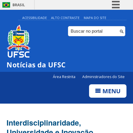
BRASIL
Simplifique!
ACESSIBILIDADE
ALTO CONTRASTE
MAPA DO SITE
Comunica BR
Participe
Acesso à informação
Legislação
Notícias da UFSC
Canais
Área Restrita
Administradores do Site
MENU
Interdisciplinaridade,
Universidade e Inovação