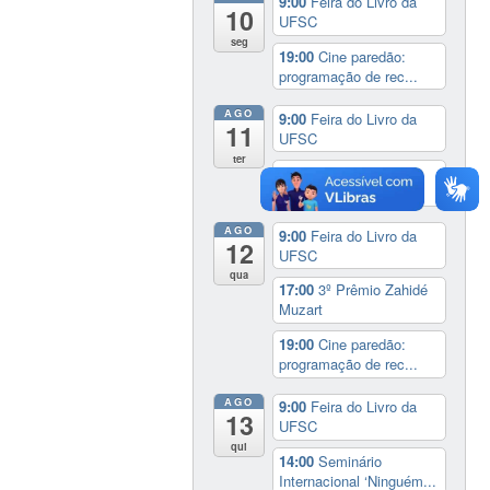
9:00
Feira do Livro da
10
UFSC
seg
19:00
Cine paredão:
programação de rec...
AGO
9:00
Feira do Livro da
11
UFSC
ter
19:00
Cine paredão:
programação de rec...
AGO
9:00
Feira do Livro da
12
UFSC
qua
17:00
3º Prêmio Zahidé
Muzart
19:00
Cine paredão:
programação de rec...
AGO
9:00
Feira do Livro da
13
UFSC
qui
14:00
Seminário
Internacional ‘Ninguém...