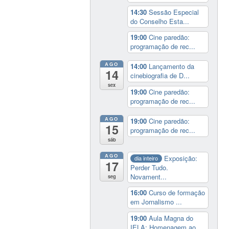
14:30
Sessão Especial
do Conselho Esta...
19:00
Cine paredão:
programação de rec...
AGO
14:00
Lançamento da
14
cinebiografia de D...
sex
19:00
Cine paredão:
programação de rec...
AGO
19:00
Cine paredão:
15
programação de rec...
sáb
AGO
Exposição:
dia inteiro
17
Perder Tudo.
Novament...
seg
16:00
Curso de formação
em Jornalismo ...
19:00
Aula Magna do
IELA: Homenagem ao...