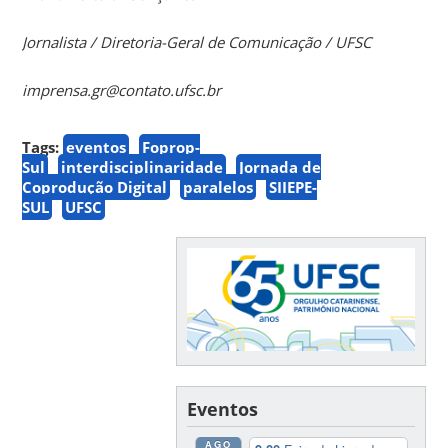
Jornalista / Diretoria-Geral de Comunicação / UFSC
imprensa.gr@contato.ufsc.br
Tags:
eventos
Foprop-
Sul
interdisciplinaridade
Jornada de
Coprodução Digital
paralelos
SIIEPE-
SUL
UFSC
Eventos
AGO