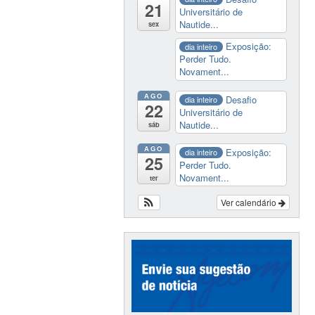
21
Universitário de
Nautide...
sex
Exposição:
dia inteiro
Perder Tudo.
Novament...
AGO
Desafio
dia inteiro
22
Universitário de
Nautide...
sáb
AGO
Exposição:
dia inteiro
25
Perder Tudo.
Novament...
ter
Ver calendário