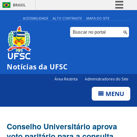
BRASIL
Simplifique!
ACESSIBILIDADE
ALTO CONTRASTE
MAPA DO SITE
Comunica BR
Participe
Acesso à informação
Legislação
Notícias da UFSC
Canais
Área Restrita
Administradores do Site
MENU
Conselho Universitário aprova
voto paritário para a consulta