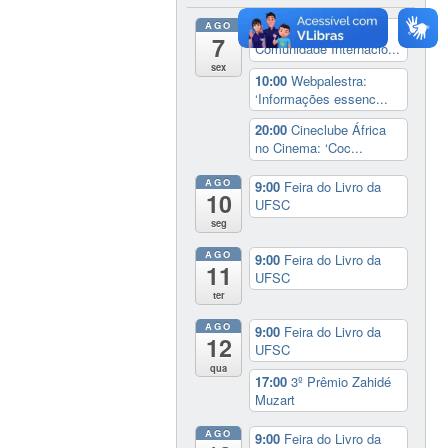
AGO
8:00
Recepção à
7
Comunidade Internacio...
sex
10:00
Webpalestra:
‘Informações essenc...
20:00
Cineclube África
no Cinema: ‘Coc...
AGO
9:00
Feira do Livro da
10
UFSC
seg
AGO
9:00
Feira do Livro da
11
UFSC
ter
AGO
9:00
Feira do Livro da
12
UFSC
qua
17:00
3º Prêmio Zahidé
Muzart
AGO
9:00
Feira do Livro da