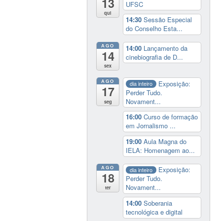
13
UFSC
qui
14:30
Sessão Especial
do Conselho Esta...
AGO
14:00
Lançamento da
14
cinebiografia de D...
sex
AGO
Exposição:
dia inteiro
17
Perder Tudo.
Novament...
seg
16:00
Curso de formação
em Jornalismo ...
19:00
Aula Magna do
IELA: Homenagem ao...
AGO
Exposição:
dia inteiro
18
Perder Tudo.
Novament...
ter
14:00
Soberania
tecnológica e digital