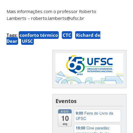
Mais informações com o professor Roberto
Lamberts – roberto.lamberts@ufsc.br
Tags:
conforto térmico
CTC
Richard de
Dear
UFSC
Eventos
AGO
9:00
Feira do Livro da
10
UFSC
seg
19:00
Cine paredão: