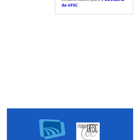
da UFSC
.