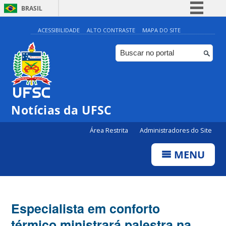
BRASIL
Simplifique!
ACESSIBILIDADE
ALTO CONTRASTE
MAPA DO SITE
Comunica BR
Participe
Acesso à informação
Legislação
Notícias da UFSC
Canais
Área Restrita
Administradores do Site
MENU
Especialista em conforto
térmico ministrará palestra na