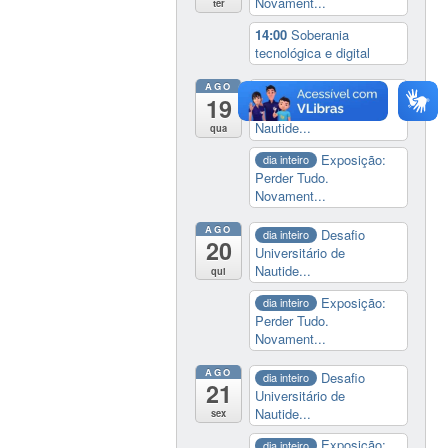
Novament...
ter
14:00
Soberania
tecnológica e digital
AGO
Desafio
dia inteiro
19
Universitário de
Nautide...
qua
Exposição:
dia inteiro
Perder Tudo.
Novament...
AGO
Desafio
dia inteiro
20
Universitário de
Nautide...
qui
Exposição:
dia inteiro
Perder Tudo.
Novament...
AGO
Desafio
dia inteiro
21
Universitário de
Nautide...
sex
Exposição:
dia inteiro