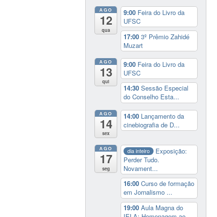
AGO
9:00
Feira do Livro da
12
UFSC
qua
17:00
3º Prêmio Zahidé
Muzart
AGO
9:00
Feira do Livro da
13
UFSC
qui
14:30
Sessão Especial
do Conselho Esta...
AGO
14:00
Lançamento da
14
cinebiografia de D...
sex
AGO
Exposição:
dia inteiro
17
Perder Tudo.
Novament...
seg
16:00
Curso de formação
em Jornalismo ...
19:00
Aula Magna do
IELA: Homenagem ao...