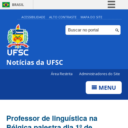
BRASIL
Simplifique!
ACESSIBILIDADE
ALTO CONTRASTE
MAPA DO SITE
Comunica BR
Participe
Acesso à informação
Legislação
Notícias da UFSC
Canais
Área Restrita
Administradores do Site
MENU
Professor de linguística na
Bélgica palestra dia 1º de