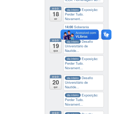
AGO
Exposição:
dia inteiro
18
Perder Tudo.
Novament...
ter
14:00
Soberania
tecnológica e digital
AGO
Desafio
dia inteiro
19
Universitário de
Nautide...
qua
Exposição:
dia inteiro
Perder Tudo.
Novament...
AGO
Desafio
dia inteiro
20
Universitário de
Nautide...
qui
Exposição:
dia inteiro
Perder Tudo.
Novament...
AGO