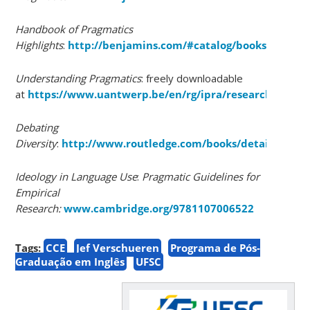
Handbook of Pragmatics
Highlights
:
http://benjamins.com/#catalog/books/hoph/
Understanding Pragmatics
: freely downloadable
at
https://www.uantwerp.be/en/rg/ipra/research/public
Debating
Diversity
:
http://www.routledge.com/books/details/9780
Ideology in Language Use
:
Pragmatic Guidelines for
Empirical
Research:
www.cambridge.org/9781107006522
Tags:
CCE
Jef Verschueren
Programa de Pós-
Graduação em Inglês
UFSC