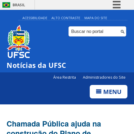
BRASIL
Simplifique!
ACESSIBILIDADE
ALTO CONTRASTE
MAPA DO SITE
Comunica BR
Participe
Acesso à informação
Legislação
Notícias da UFSC
Canais
Área Restrita
Administradores do Site
MENU
Chamada Pública ajuda na
construção do Plano de