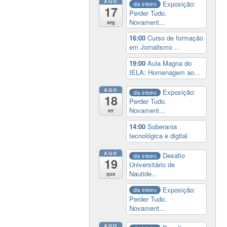
AGO
Exposição:
dia inteiro
17
Perder Tudo.
Novament...
seg
16:00
Curso de formação
em Jornalismo ...
19:00
Aula Magna do
IELA: Homenagem ao...
AGO
Exposição:
dia inteiro
18
Perder Tudo.
Novament...
ter
14:00
Soberania
tecnológica e digital
AGO
Desafio
dia inteiro
19
Universitário de
Nautide...
qua
Exposição:
dia inteiro
Perder Tudo.
Novament...
AGO