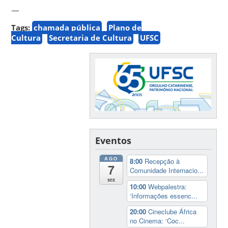
—
Tags:
chamada pública
Plano de
Cultura
Secretaria de Cultura
UFSC
Eventos
AGO
8:00
Recepção à
7
Comunidade Internacio...
sex
10:00
Webpalestra:
‘Informações essenc...
20:00
Cineclube África
no Cinema: ‘Coc...