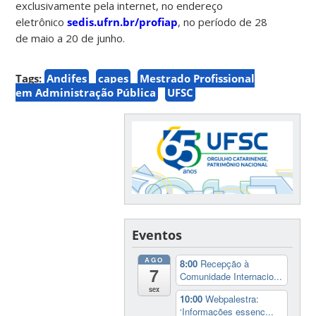
exclusivamente pela internet, no endereço
eletrônico
sedis.ufrn.br/profiap
, no período de 28
de maio a 20 de junho.
Tags:
Andifes
capes
Mestrado Profissional
em Administração Pública
UFSC
Eventos
AGO
8:00
Recepção à
7
Comunidade Internacio...
sex
10:00
Webpalestra:
‘Informações essenc...