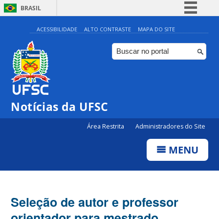
BRASIL
Simplifique!
ACESSIBILIDADE
ALTO CONTRASTE
MAPA DO SITE
Comunica BR
Participe
Acesso à informação
Legislação
Notícias da UFSC
Canais
Área Restrita
Administradores do Site
MENU
Seleção de autor e professor
orientador para mestrado