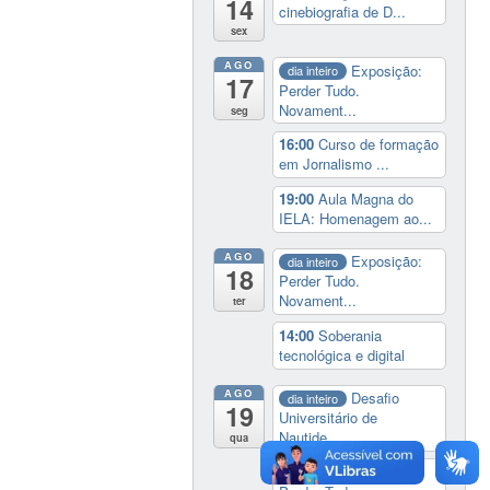
14
cinebiografia de D...
sex
AGO
Exposição:
dia inteiro
17
Perder Tudo.
Novament...
seg
16:00
Curso de formação
em Jornalismo ...
19:00
Aula Magna do
IELA: Homenagem ao...
AGO
Exposição:
dia inteiro
18
Perder Tudo.
Novament...
ter
14:00
Soberania
tecnológica e digital
AGO
Desafio
dia inteiro
19
Universitário de
Nautide...
qua
Exposição:
dia inteiro