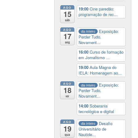
AGO
19:00
Cine paredão:
15
programação de rec...
sáb
AGO
Exposição:
dia inteiro
17
Perder Tudo.
Novament...
seg
16:00
Curso de formação
em Jornalismo ...
19:00
Aula Magna do
IELA: Homenagem ao...
AGO
Exposição:
dia inteiro
18
Perder Tudo.
Novament...
ter
14:00
Soberania
tecnológica e digital
AGO
Desafio
dia inteiro
19
Universitário de
Nautide...
qua