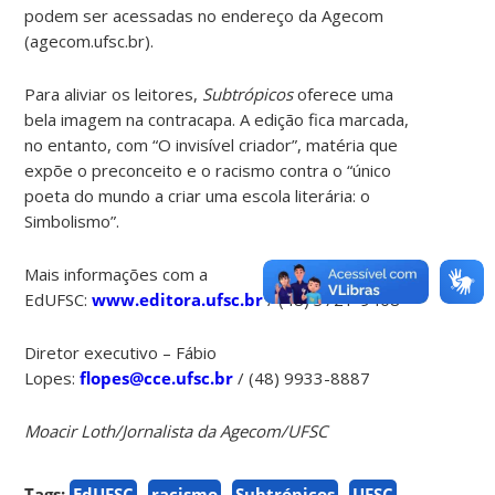
podem ser acessadas no endereço da Agecom
(agecom.ufsc.br).
Para aliviar os leitores,
Subtrópicos
oferece uma
bela imagem na contracapa. A edição fica marcada,
no entanto, com “O invisível criador”, matéria que
expõe o preconceito e o racismo contra o “único
poeta do mundo a criar uma escola literária: o
Simbolismo”.
Mais informações com a
EdUFSC:
www.editora.ufsc.br
/ (48) 3721-9408
Diretor executivo – Fábio
Lopes:
flopes@cce.ufsc.br
/ (48) 9933-8887
Moacir Loth/Jornalista da Agecom/UFSC
Tags:
EdUFSC
racismo
Subtrópicos
UFSC