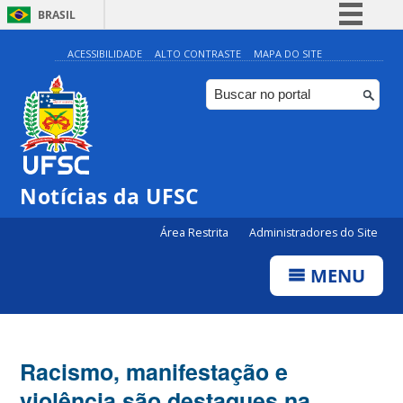
BRASIL
Simplifique!
ACESSIBILIDADE
ALTO CONTRASTE
MAPA DO SITE
Comunica BR
Participe
Acesso à informação
Legislação
Notícias da UFSC
Canais
Área Restrita
Administradores do Site
MENU
Racismo, manifestação e
violência são destaques na