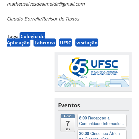
matheusalvesdealmeida@gmail.com
Claudio Borrelli/Revisor de Textos
Tags:
Colégio de
Aplicação
Labrinca
UFSC
visitação
Eventos
AGO
8:00
Recepção à
7
Comunidade Internacio...
sex
20:00
Cineclube África
no Cinema: ‘Coc...