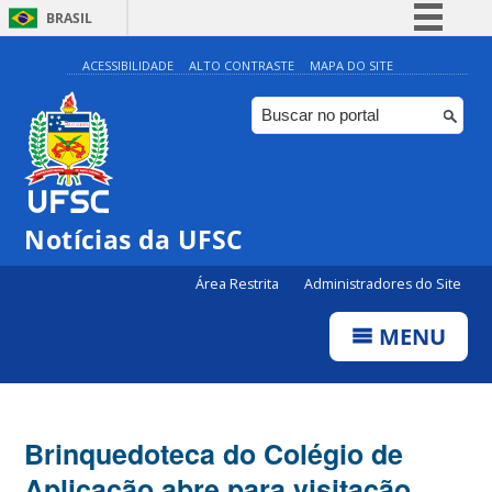
BRASIL
Simplifique!
ACESSIBILIDADE
ALTO CONTRASTE
MAPA DO SITE
Comunica BR
Participe
Acesso à informação
Legislação
Notícias da UFSC
Canais
Área Restrita
Administradores do Site
MENU
Brinquedoteca do Colégio de
Aplicação abre para visitação