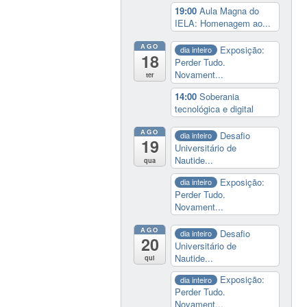
19:00
Aula Magna do
IELA: Homenagem ao...
AGO
Exposição:
dia inteiro
18
Perder Tudo.
Novament...
ter
14:00
Soberania
tecnológica e digital
AGO
Desafio
dia inteiro
19
Universitário de
Nautide...
qua
Exposição:
dia inteiro
Perder Tudo.
Novament...
AGO
Desafio
dia inteiro
20
Universitário de
Nautide...
qui
Exposição:
dia inteiro
Perder Tudo.
Novament...