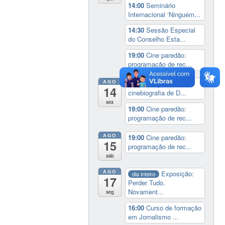
14:00
Seminário
Internacional ‘Ninguém...
14:30
Sessão Especial
do Conselho Esta...
19:00
Cine paredão:
programação de rec...
AGO
14:00
Lançamento da
14
cinebiografia de D...
sex
19:00
Cine paredão:
programação de rec...
AGO
19:00
Cine paredão:
15
programação de rec...
sáb
AGO
Exposição:
dia inteiro
17
Perder Tudo.
Novament...
seg
16:00
Curso de formação
em Jornalismo ...