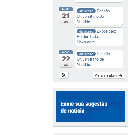
AGO
Desafio
dia inteiro
21
Universitário de
Nautide...
sex
Exposição:
dia inteiro
Perder Tudo.
Novament...
AGO
Desafio
dia inteiro
22
Universitário de
Nautide...
sáb
Ver calendário