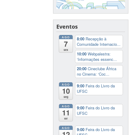
Eventos
AGO
8:00
Recepção à
7
Comunidade Internacio...
sex
10:00
Webpalestra:
‘Informações essenc...
20:00
Cineclube África
no Cinema: ‘Coc...
AGO
9:00
Feira do Livro da
10
UFSC
seg
AGO
9:00
Feira do Livro da
11
UFSC
ter
AGO
9:00
Feira do Livro da
12
UFSC