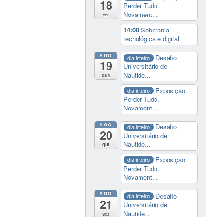
18
Perder Tudo.
Novament...
ter
14:00
Soberania
tecnológica e digital
AGO
Desafio
dia inteiro
19
Universitário de
Nautide...
qua
Exposição:
dia inteiro
Perder Tudo.
Novament...
AGO
Desafio
dia inteiro
20
Universitário de
Nautide...
qui
Exposição:
dia inteiro
Perder Tudo.
Novament...
AGO
Desafio
dia inteiro
21
Universitário de
Nautide...
sex