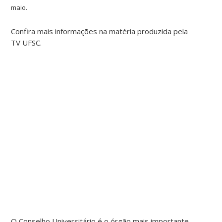
maio.
Confira mais informações na matéria produzida pela
TV UFSC.
O Conselho Universitário é o órgão mais importante