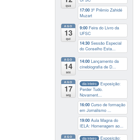
qua
17:00
3º Prêmio Zahidé
Muzart
AGO
9:00
Feira do Livro da
13
UFSC
qui
14:30
Sessão Especial
do Conselho Esta...
AGO
14:00
Lançamento da
14
cinebiografia de D...
sex
AGO
Exposição:
dia inteiro
17
Perder Tudo.
Novament...
seg
16:00
Curso de formação
em Jornalismo ...
19:00
Aula Magna do
IELA: Homenagem ao...
AGO
Exposição:
dia inteiro