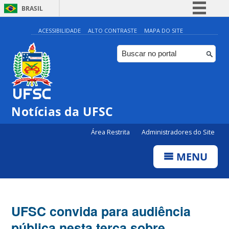
BRASIL
Simplifique!
ACESSIBILIDADE
ALTO CONTRASTE
MAPA DO SITE
Comunica BR
Participe
Acesso à informação
Legislação
Notícias da UFSC
Canais
Área Restrita
Administradores do Site
MENU
UFSC convida para audiência
pública nesta terça sobre