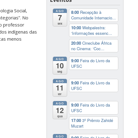
logia Social,
AGO
8:00
Recepção à
7
ategorias”. No
Comunidade Internacio...
sex
 o professor
10:00
Webpalestra:
dos indígenas das
‘Informações essenc...
icas menos
20:00
Cineclube África
no Cinema: ‘Coc...
AGO
9:00
Feira do Livro da
10
UFSC
seg
AGO
9:00
Feira do Livro da
11
UFSC
ter
AGO
9:00
Feira do Livro da
12
UFSC
qua
17:00
3º Prêmio Zahidé
Muzart
AGO
9:00
Feira do Livro da