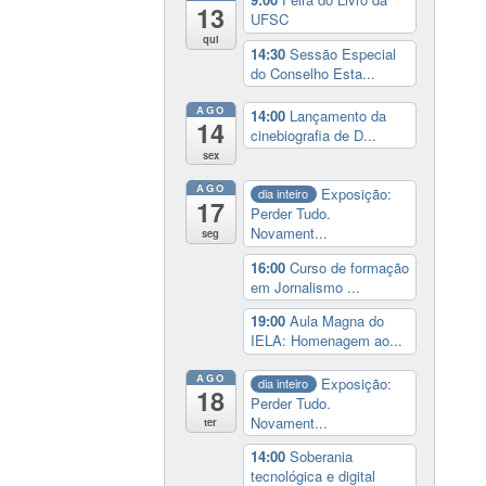
13
UFSC
qui
14:30
Sessão Especial
do Conselho Esta...
AGO
14:00
Lançamento da
14
cinebiografia de D...
sex
AGO
Exposição:
dia inteiro
17
Perder Tudo.
Novament...
seg
16:00
Curso de formação
em Jornalismo ...
19:00
Aula Magna do
IELA: Homenagem ao...
AGO
Exposição:
dia inteiro
18
Perder Tudo.
Novament...
ter
14:00
Soberania
tecnológica e digital