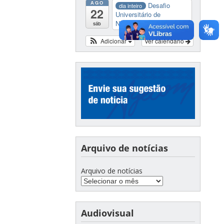
AGO
Desafio
dia inteiro
22
Universitário de
Nautide...
sáb
Adicionar
Ver calendário
Arquivo de notícias
Arquivo de notícias
Audiovisual