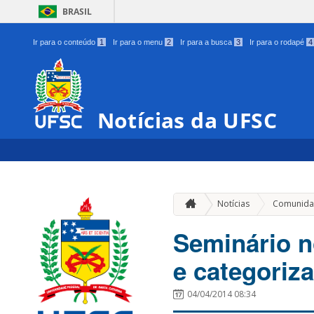
BRASIL
Ir para o conteúdo
1
Ir para o menu
2
Ir para a busca
3
Ir para o rodapé
4
Notícias da UFSC
Notícias
Comunida
Seminário 
e categoriz
04/04/2014 08:34