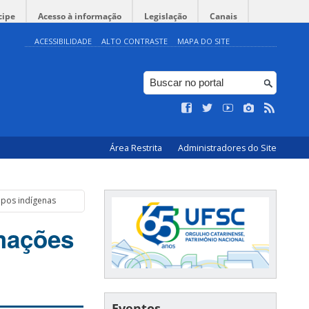
cipe
Acesso à informação
Legislação
Canais
ACESSIBILIDADE
ALTO CONTRASTE
MAPA DO SITE
Área Restrita
Administradores do Site
upos indígenas
mações
Eventos