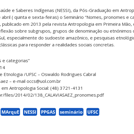
aúde e Saberes Indígenas (NESSI), da Pós-Graduação em Antropo
abril ( quinta e sexta-feiras) o Seminário “Nomes, pronomes e c
, publicado em 2013 pela revista Antropologia em Primeira Mão,
eflexão sobre subgrupos, grupos de denominação ou etnónimos 
 Sul, especialmente do sudoeste amazônico, e pesquisas etnológ
clássicas para responder a realidades sociais concretas.
 e categorias”
014
 e Etnologia /UFSC – Oswaldo Rodrigues Cabral
 Saez – e-mail occs@uol.com.br
 em Antropologia Social: (48) 3721-4131
c.br/files/2014/02/138_CALAVIASAEZ_pronomes.pdf
MArquE
NESSI
PPGAS
seminário
UFSC