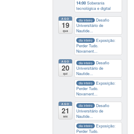
14:00
Soberania
tecnológica e digital
AGO
Desafio
dia inteiro
19
Universitário de
Nautide...
qua
Exposição:
dia inteiro
Perder Tudo.
Novament...
AGO
Desafio
dia inteiro
20
Universitário de
Nautide...
qui
Exposição:
dia inteiro
Perder Tudo.
Novament...
AGO
Desafio
dia inteiro
21
Universitário de
Nautide...
sex
Exposição:
dia inteiro
Perder Tudo.