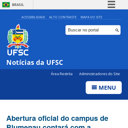
BRASIL
Simplifique!
ACESSIBILIDADE
ALTO CONTRASTE
MAPA DO SITE
Comunica BR
Participe
Acesso à informação
Legislação
Notícias da UFSC
Canais
Área Restrita
Administradores do Site
MENU
Abertura oficial do campus de
Blumenau contará com a