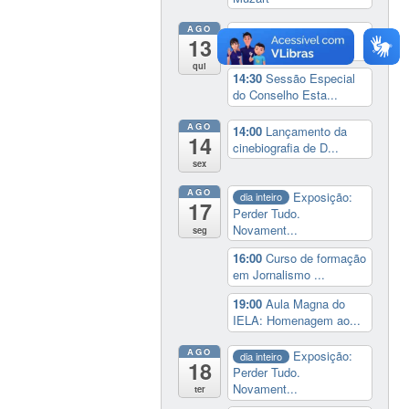
AGO
9:00
Feira do Livro da
13
UFSC
qui
14:30
Sessão Especial
do Conselho Esta...
AGO
14:00
Lançamento da
14
cinebiografia de D...
sex
AGO
Exposição:
dia inteiro
17
Perder Tudo.
Novament...
seg
16:00
Curso de formação
em Jornalismo ...
19:00
Aula Magna do
IELA: Homenagem ao...
AGO
Exposição:
dia inteiro
18
Perder Tudo.
Novament...
ter