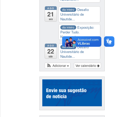
AGO
Desafio
dia inteiro
21
Universitário de
Nautide...
sex
Exposição:
dia inteiro
Perder Tudo.
Novament...
AGO
Desafio
dia inteiro
22
Universitário de
Nautide...
sáb
Adicionar
Ver calendário