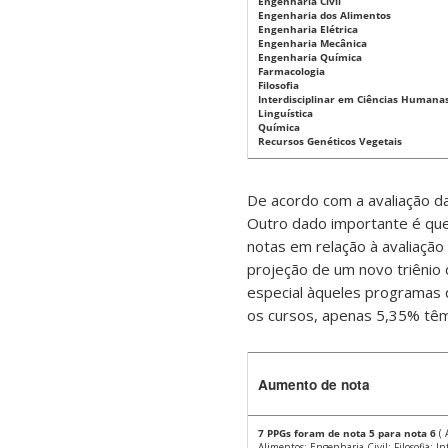
Engenharia Civil
Engenharia dos Alimentos
Engenharia Elétrica
Engenharia Mecânica
Engenharia Química
Farmacologia
Filosofia
Interdisciplinar em Ciências Humana
Linguística
Química
Recursos Genéticos Vegetais
De acordo com a avaliação d
Outro dado importante é qu
notas em relação à avaliação 
projeção de um novo triênio
especial àqueles programas 
os cursos, apenas 5,35% têm
Aumento de nota
7 PPGs foram de nota 5 para nota 6
( 
Alimentos; Engenharia Civil; Filosofia; 