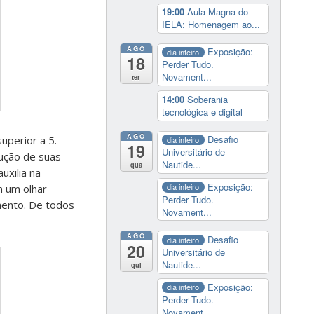
19:00
Aula Magna do
IELA: Homenagem ao...
AGO
Exposição:
dia inteiro
18
Perder Tudo.
Novament...
ter
14:00
Soberania
tecnológica e digital
AGO
Desafio
uperior a 5.
dia inteiro
19
Universitário de
ução de suas
Nautide...
qua
uxilia na
Exposição:
dia inteiro
m um olhar
Perder Tudo.
mento. De todos
Novament...
AGO
Desafio
dia inteiro
20
Universitário de
Nautide...
qui
Exposição:
dia inteiro
Perder Tudo.
Novament...