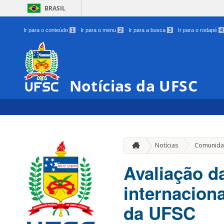
BRASIL
Ir para o conteúdo
1
Ir para o menu
2
Ir para a busca
3
Ir para o rodapé
4
Notícias da UFSC
Notícias
Comunida
Avaliação d
internacion
da UFSC