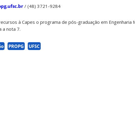
opg.ufsc.br
/ (48) 3721-9284
 recursos à Capes o programa de pós-graduação em Engenharia 
 a nota 7.
ão
PROPG
UFSC