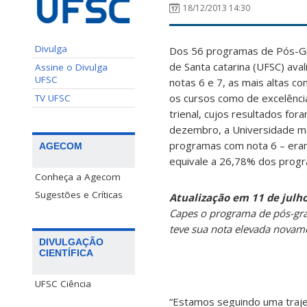
18/12/2013 14:30
Divulga
Dos 56 programas de Pós-Gr
de Santa catarina (UFSC) ava
Assine o Divulga
UFSC
notas 6 e 7, as mais altas c
os cursos como de excelência
TV UFSC
trienal, cujos resultados for
dezembro, a Universidade m
programas com nota 6 – eram
AGECOM
equivale a 26,78% dos progra
Conheça a Agecom
Sugestões e Críticas
Atualização em 11 de julh
Capes o programa de pós-gr
teve sua nota elevada novame
DIVULGAÇÃO
CIENTÍFICA
UFSC Ciência
“Estamos seguindo uma traje