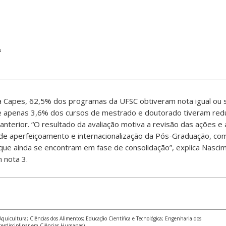
s
a Capes, 62,5% dos programas da UFSC obtiveram nota igual ou s
e apenas 3,6% dos cursos de mestrado e doutorado tiveram red
anterior. “O resultado da avaliação motiva a revisão das ações e a
 de aperfeiçoamento e internacionalização da Pós-Graduação, co
que ainda se encontram em fase de consolidação”, explica Nasci
 nota 3.
Aquicultura; Ciências dos Alimentos; Educação Científica e Tecnológica; Engenharia dos
Interdisciplinar em Ciências Humanas)