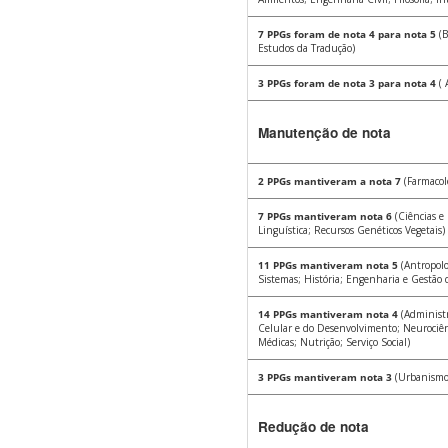
7 PPGs foram de nota 4 para nota 5
(B
Estudos da Tradução)
3 PPGs foram de nota 3 para nota 4
( 
Manutenção de nota
2 PPGs mantiveram a nota 7
(Farmacol
7 PPGs mantiveram nota 6
(Ciências e
Linguística; Recursos Genéticos Vegetais)
11 PPGs mantiveram nota 5
(Antropolog
Sistemas; História; Engenharia e Gestão d
14 PPGs mantiveram nota 4
(Administr
Celular e do Desenvolvimento; Neurociênc
Médicas; Nutrição; Serviço Social)
3 PPGs mantiveram nota 3
(Urbanismo, 
Redução de nota