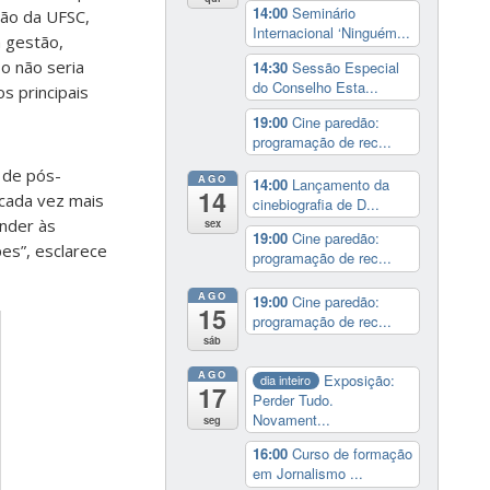
14:00
Seminário
ção da UFSC,
Internacional ‘Ninguém...
a gestão,
o não seria
14:30
Sessão Especial
do Conselho Esta...
s principais
19:00
Cine paredão:
programação de rec...
 de pós-
AGO
14:00
Lançamento da
14
 cada vez mais
cinebiografia de D...
ender às
sex
19:00
Cine paredão:
es”, esclarece
programação de rec...
AGO
19:00
Cine paredão:
15
programação de rec...
sáb
AGO
Exposição:
dia inteiro
17
Perder Tudo.
Novament...
seg
16:00
Curso de formação
em Jornalismo ...