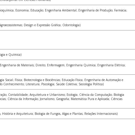
ioquímica; Economia; Educação; Engenharia Ambiental; Engenharia de Produção; Farmácia;
Agroecossistemas; Design e Expressão Gráfica; Odontologia)
ogia e Química)
 Engenharia de Materiais; Direito; Enfermagem; Engenharia Química; Engenharia Elétrica;
ia Social; Física; Biotecnologia e Biociências; Educação Física; Engenharia de Automação e
o Conhecimento; Literatura; Psicologia; Saúde Coletiva; Sociologia Política)
ação; Contabilidade; Arquitetura e Urbanismo; Ecologia; Ciência da Computação; Biologia
ias; Ciência da Informação; Jornalismo; Geografia; Matemática Pura e Aplicada; Ciências
História e Arquitetura; Biologia de Fungos, Algas e Plantas; Relações Internacionais)