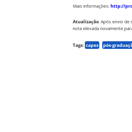
Mais informações:
http://pr
Atualização
: Após envio de
nota elevada novamente para
Tags:
capes
pós-graduaç