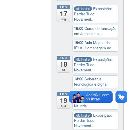
AGO
Exposição:
dia inteiro
17
Perder Tudo.
Novament...
seg
16:00
Curso de formação
em Jornalismo ...
19:00
Aula Magna do
IELA: Homenagem ao...
AGO
Exposição:
dia inteiro
18
Perder Tudo.
Novament...
ter
14:00
Soberania
tecnológica e digital
AGO
Desafio
dia inteiro
19
Universitário de
Nautide...
qua
Exposição:
dia inteiro
Perder Tudo.
Novament...