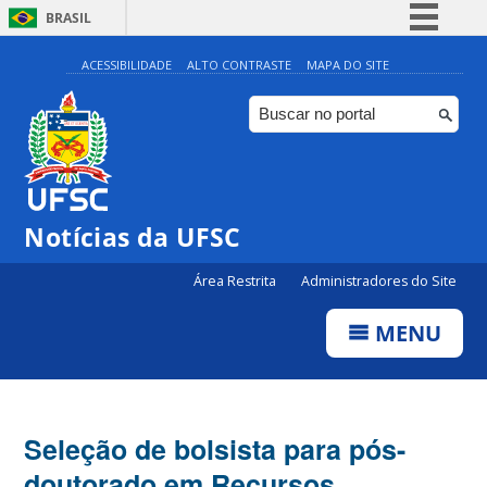
BRASIL
Simplifique!
ACESSIBILIDADE
ALTO CONTRASTE
MAPA DO SITE
Comunica BR
Participe
Acesso à informação
Legislação
Notícias da UFSC
Canais
Área Restrita
Administradores do Site
MENU
Seleção de bolsista para pós-
doutorado em Recursos