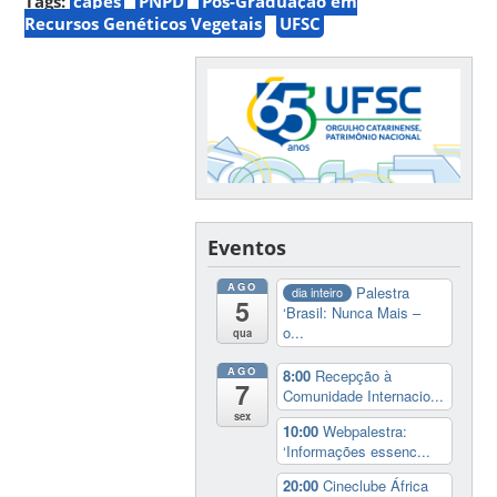
Tags:
capes
PNPD
Pós-Graduação em
Recursos Genéticos Vegetais
UFSC
Eventos
AGO
Palestra
dia inteiro
5
‘Brasil: Nunca Mais –
o...
qua
AGO
8:00
Recepção à
7
Comunidade Internacio...
sex
10:00
Webpalestra:
‘Informações essenc...
20:00
Cineclube África