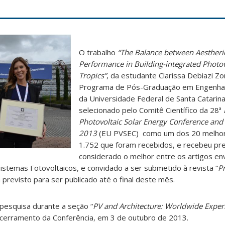
O trabalho
“The Balance between Aestheri
Performance in Building-integrated Photovo
Tropics”
, da estudante Clarissa Debiazi Z
Programa de Pós-Graduação em Engenhari
da Universidade Federal de Santa Catarina
selecionado pelo Comitê Científico da 28ª
Photovoltaic Solar Energy Conference and 
2013
(EU PVSEC) como um dos 20 melhor
1.752 que foram recebidos, e recebeu pr
considerado o melhor entre os artigos en
istemas Fotovoltaicos, e convidado a ser submetido à revista “
Pr
 previsto para ser publicado até o final deste mês.
pesquisa durante a seção “
PV and Architecture: Worldwide Exper
cerramento da Conferência, em 3 de outubro de 2013.