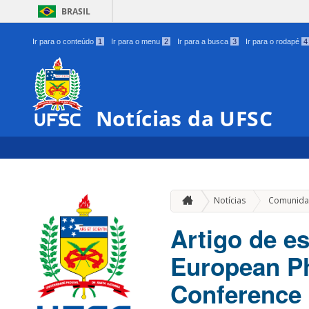
BRASIL
Ir para o conteúdo
1
Ir para o menu
2
Ir para a busca
3
Ir para o rodapé
4
Notícias da UFSC
Notícias
Comunida
Artigo de e
European Ph
Conference 