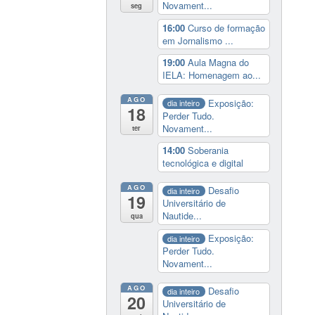
Novament...
seg
16:00
Curso de formação
em Jornalismo ...
19:00
Aula Magna do
IELA: Homenagem ao...
AGO
Exposição:
dia inteiro
18
Perder Tudo.
Novament...
ter
14:00
Soberania
tecnológica e digital
AGO
Desafio
dia inteiro
19
Universitário de
Nautide...
qua
Exposição:
dia inteiro
Perder Tudo.
Novament...
AGO
Desafio
dia inteiro
20
Universitário de