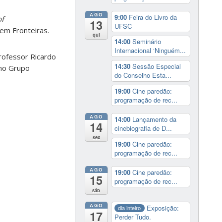
AGO
9:00
Feira do Livro da
of
13
UFSC
em Fronteiras.
qui
14:00
Seminário
Internacional ‘Ninguém...
rofessor Ricardo
14:30
Sessão Especial
 no Grupo
do Conselho Esta...
19:00
Cine paredão:
programação de rec...
AGO
14:00
Lançamento da
14
cinebiografia de D...
sex
19:00
Cine paredão:
programação de rec...
AGO
19:00
Cine paredão:
15
programação de rec...
sáb
AGO
Exposição:
dia inteiro
17
Perder Tudo.