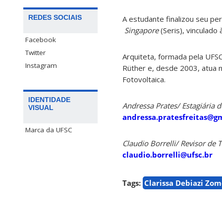
REDES SOCIAIS
A estudante finalizou seu p
Singapore
(Seris), vinculado
Facebook
Twitter
Arquiteta, formada pela UFS
Instagram
Rüther e, desde 2003, atua n
Fotovoltaica.
IDENTIDADE
Andressa Prates/ Estagiária
VISUAL
andressa.pratesfreitas@g
Marca da UFSC
Claudio Borrelli/ Revisor de
claudio.borrelli@ufsc.br
Tags:
Clarissa Debiazi Zom