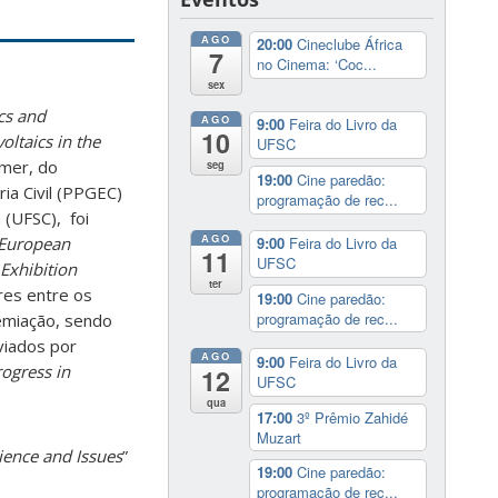
AGO
20:00
Cineclube África
7
no Cinema: ‘Coc...
sex
cs and
AGO
9:00
Feira do Livro da
10
ltaics in the
UFSC
omer, do
seg
19:00
Cine paredão:
a Civil (PPGEC)
programação de rec...
 (UFSC), foi
AGO
European
9:00
Feira do Livro da
11
UFSC
Exhibition
ter
es entre os
19:00
Cine paredão:
programação de rec...
emiação, sendo
viados por
AGO
9:00
Feira do Livro da
ogress in
12
UFSC
qua
17:00
3º Prêmio Zahidé
Muzart
ience and Issues
”
19:00
Cine paredão:
programação de rec...