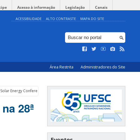
cipe
Acesso à informação
Legislação
Canais
ACESSIBILIDADE
ALTO CONTRASTE
MAPA DO SITE
Área Restrita
Administradores do Site
Solar Energy Conference and Exhibition 2013
 na 28ª
Eventos