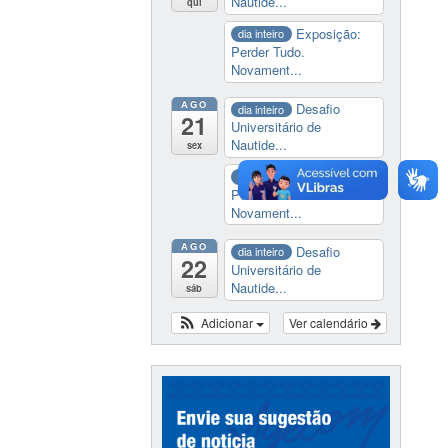
Nautide...
qui
Exposição:
dia inteiro
Perder Tudo.
Novament...
AGO
Desafio
dia inteiro
21
Universitário de
Nautide...
sex
Exposição:
dia inteiro
Perder Tudo.
Novament...
AGO
Desafio
dia inteiro
22
Universitário de
Nautide...
sáb
Adicionar
Ver calendário