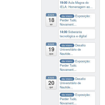
19:00
Aula Magna do
IELA: Homenagem ao...
AGO
Exposição:
dia inteiro
18
Perder Tudo.
Novament...
ter
14:00
Soberania
tecnológica e digital
AGO
Desafio
dia inteiro
19
Universitário de
Nautide...
qua
Exposição:
dia inteiro
Perder Tudo.
Novament...
AGO
Desafio
dia inteiro
20
Universitário de
Nautide...
qui
Exposição:
dia inteiro
Perder Tudo.
Novament...