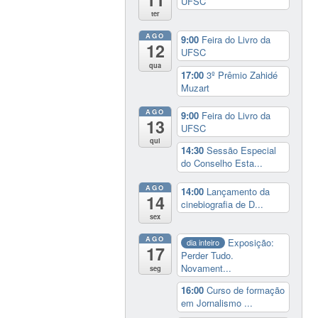
UFSC
ter
AGO
9:00
Feira do Livro da
12
UFSC
qua
17:00
3º Prêmio Zahidé
Muzart
AGO
9:00
Feira do Livro da
13
UFSC
qui
14:30
Sessão Especial
do Conselho Esta...
AGO
14:00
Lançamento da
14
cinebiografia de D...
sex
AGO
Exposição:
dia inteiro
17
Perder Tudo.
Novament...
seg
16:00
Curso de formação
em Jornalismo ...