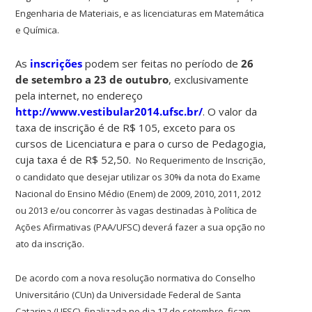
Engenharia de Materiais, e as licenciaturas em Matemática
e Química.
As
inscrições
podem ser feitas no período de
26
de setembro a 23 de outubro
, exclusivamente
pela internet, no endereço
http://www.vestibular2014.ufsc.br/
. O valor da
taxa de inscrição é de R$ 105, exceto para os
cursos de Licenciatura e para o curso de Pedagogia,
cuja taxa é de R$ 52,50.
N
o Requerimento de Inscrição,
o
candidato que desejar utilizar os 30% da nota do Exame
Nacional do Ensino Médio (Enem) de 2009, 2010, 2011, 2012
ou 2013 e/ou
concorrer às vagas destinadas à Política
de
Ações Afirmativas (PAA/
UFSC) deverá fazer a sua opção no
ato da inscrição.
De acordo com a
nova resolução normativa
do Conselho
Universitário (CUn) da Universidade Federal de Santa
Catarina (UFSC), finalizada no dia 17 de setembro, ficam