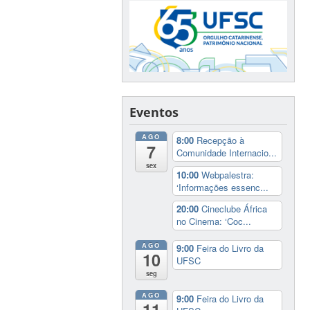
Eventos
AGO
8:00
Recepção à
7
Comunidade Internacio...
sex
10:00
Webpalestra:
‘Informações essenc...
20:00
Cineclube África
no Cinema: ‘Coc...
AGO
9:00
Feira do Livro da
10
UFSC
seg
AGO
9:00
Feira do Livro da
11