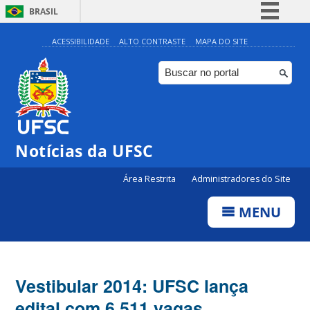
BRASIL
Simplifique!
ACESSIBILIDADE
ALTO CONTRASTE
MAPA DO SITE
Comunica BR
Participe
Acesso à informação
Legislação
Notícias da UFSC
Canais
Área Restrita
Administradores do Site
MENU
Vestibular 2014: UFSC lança
edital com 6.511 vagas