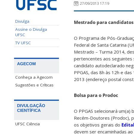
27/09/2013 17:19
Divulga
Mestrado para candidatos
Assine o Divulga
UFSC
O Programa de Pós-Graduaçã
TV UFSC
Federal de Santa Catarina (U
Mestrado – Turma 2014, dest
pertencentes aos seguintes 
AGECOM
candidato autodeclarado neg
PPGAS, das 8h às 12h e das 
Conheça a Agecom
2013 (endereço postal consta
Sugestões e Críticas
Bolsa para o Prodoc
DIVULGAÇÃO
CIENTÍFICA
O PPGAS selecionará um(a) bo
Recém-Doutores (Prodoc), pa
UFSC Ciência
os objetivos gerais do
Edita
devem ser encaminhadas ao 