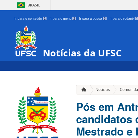
BRASIL
Ir para o conteúdo
1
Ir para o menu
2
Ir para a busca
3
Ir para o rodapé
4
Notícias da UFSC
Notícias
Comunida
Pós em Antr
candidatos 
Mestrado e 