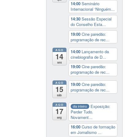
14:00
Seminário
Internacional ‘Ninguém...
14:30
Sessão Especial
do Conselho Esta...
19:00
Cine paredão:
programação de rec...
AGO
14:00
Lançamento da
14
cinebiografia de D...
sex
19:00
Cine paredão:
programação de rec...
AGO
19:00
Cine paredão:
15
programação de rec...
sáb
AGO
Exposição:
dia inteiro
17
Perder Tudo.
Novament...
seg
16:00
Curso de formação
em Jornalismo ...