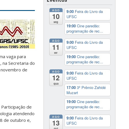
AGO
9:00
Feira do Livro da
10
UFSC
seg
19:00
Cine paredão:
programação de rec...
AGO
9:00
Feira do Livro da
11
UFSC
ter
uma vaga para
19:00
Cine paredão:
programação de rec...
 na Secretaria do
e novembro de
AGO
9:00
Feira do Livro da
12
UFSC
qua
17:00
3º Prêmio Zahidé
Muzart
19:00
Cine paredão:
 Participação de
programação de rec...
pologia atendendo
AGO
9:00
Feira do Livro da
18 de outubro e,
13
UFSC
qui