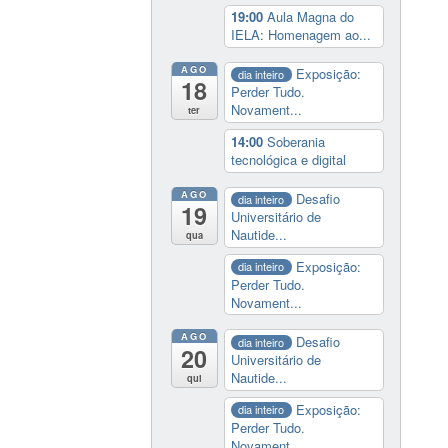
19:00
Aula Magna do
IELA: Homenagem ao...
AGO
Exposição:
dia inteiro
18
Perder Tudo.
Novament...
ter
14:00
Soberania
tecnológica e digital
AGO
Desafio
dia inteiro
19
Universitário de
Nautide...
qua
Exposição:
dia inteiro
Perder Tudo.
Novament...
AGO
Desafio
dia inteiro
20
Universitário de
Nautide...
qui
Exposição:
dia inteiro
Perder Tudo.
Novament...