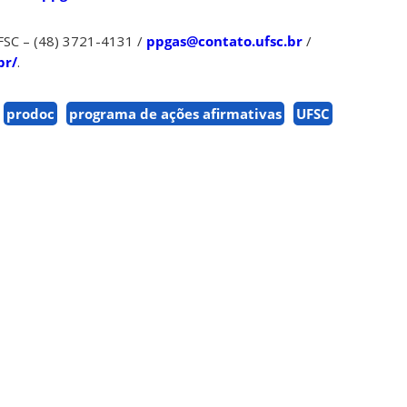
FSC – (48) 3721-4131 /
ppgas@contato.ufsc.br
/
br/
.
prodoc
programa de ações afirmativas
UFSC