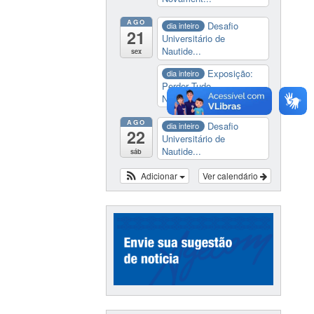
AGO
Desafio
dia inteiro
21
Universitário de
Nautide...
sex
Exposição:
dia inteiro
Perder Tudo.
Novament...
AGO
Desafio
dia inteiro
22
Universitário de
Nautide...
sáb
Adicionar
Ver calendário