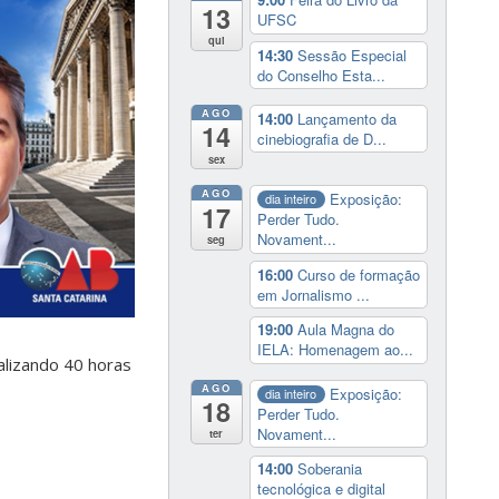
13
UFSC
qui
14:30
Sessão Especial
do Conselho Esta...
AGO
14:00
Lançamento da
14
cinebiografia de D...
sex
AGO
Exposição:
dia inteiro
17
Perder Tudo.
Novament...
seg
16:00
Curso de formação
em Jornalismo ...
19:00
Aula Magna do
IELA: Homenagem ao...
talizando 40 horas
AGO
Exposição:
dia inteiro
18
Perder Tudo.
Novament...
ter
14:00
Soberania
tecnológica e digital