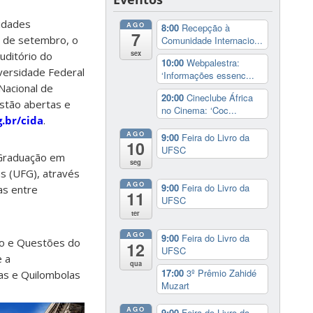
nidades
AGO
8:00
Recepção à
7
13 de setembro, o
Comunidade Internacio...
sex
uditório do
10:00
Webpalestra:
iversidade Federal
‘Informações essenc...
Nacional de
20:00
Cineclube África
estão abertas e
no Cinema: ‘Coc...
g.br/cida
.
AGO
9:00
Feira do Livro da
10
UFSC
-Graduação em
seg
ás (UFG), através
AGO
9:00
Feira do Livro da
as entre
11
UFSC
ter
AGO
9:00
Feira do Livro da
io e Questões do
12
UFSC
e a
qua
17:00
3º Prêmio Zahidé
as e Quilombolas
Muzart
AGO
9:00
Feira do Livro da