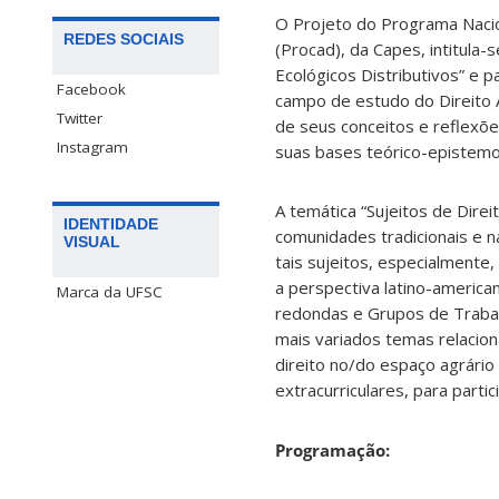
O Projeto do Programa Naci
REDES SOCIAIS
(Procad), da Capes, intitula-s
Ecológicos Distributivos” e p
Facebook
campo de estudo do Direito 
Twitter
de seus conceitos e reflex
Instagram
suas bases teórico-epistemol
A temática “Sujeitos de Direi
IDENTIDADE
comunidades tradicionais e na
VISUAL
tais sujeitos, especialmente,
a perspectiva latino-americ
Marca da UFSC
redondas e Grupos de Trabal
mais variados temas relacio
direito no/do espaço agrário 
extracurriculares, para part
Programação: