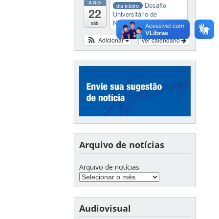
AGO
Desafio
dia inteiro
22
Universitário de
Nautide...
sáb
Adicionar
Ver calendário
Arquivo de notícias
Arquivo de notícias
Audiovisual