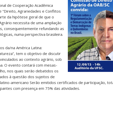
onal de Cooperação Acadêmica
e “Direito, Agrariedades e Conflitos
arte da hipótese geral de que o
Agrário necessita de uma ampliação
ões, consequentemente refundando as
ógicas, numa perspectiva brasileira.
tos da/na América Latina:
tureza”, tem o objetivo de discutir
 vinculados ao contexto agrário, sob
ana. O evento contará com mesas-
ho, nos quais serão debatidos os
nados à questão dos sujeitos de
latino-americano Serão emitidos certificados de participação, to
icipantes com presença em 75% das atividades.