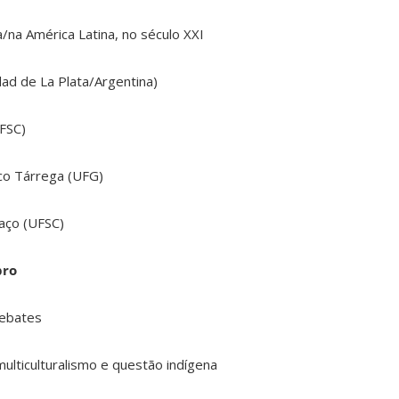
a/na América Latina, no século XXI
dad de La Plata/Argentina)
UFSC)
nco Tárrega (UFG)
laço (UFSC)
bro
Debates
multiculturalismo e questão indígena