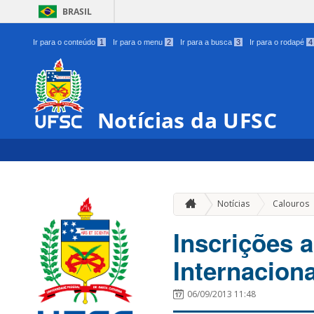
BRASIL
Ir para o conteúdo
1
Ir para o menu
2
Ir para a busca
3
Ir para o rodapé
4
Notícias da UFSC
Notícias
Calouros
Inscrições 
Internaciona
06/09/2013 11:48