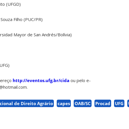
rito (UFGD)
 Souza Filho (PUC/PR)
rsidad Mayor de San Andrés/Bolívia)
(UFG)
dereço
http://eventos.ufg.br/cida
ou pelo e-
o@hotmail.com.
cional de Direito Agrário
capes
OAB/SC
Procad
UFG