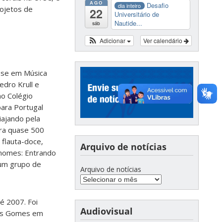
AGO
Desafio
dia inteiro
rojetos de
22
Universitário de
Nautide...
sáb
Adicionar
Ver calendário
u-se em Música
edro Krull e
no Colégio
para Portugal
iajando pela
ara quase 500
 flauta-doce,
Arquivo de notícias
s nomes: Entrando
 um grupo de
Arquivo de notícias
té 2007. Foi
Audiovisual
rlos Gomes em