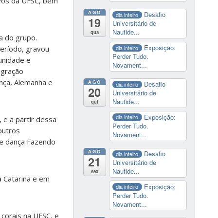
ivos da UFSC, bem
AGO
Desafio
dia inteiro
19
Universitário de
Nautide...
qua
a do grupo.
Exposição:
dia inteiro
eríodo, gravou
Perder Tudo.
unidade e
Novament...
agração
nça, Alemanha e
AGO
Desafio
dia inteiro
20
Universitário de
Nautide...
qui
Exposição:
dia inteiro
 e a partir dessa
Perder Tudo.
outros
Novament...
de dança Fazendo
AGO
Desafio
dia inteiro
21
Universitário de
Nautide...
sex
a Catarina e em
Exposição:
dia inteiro
Perder Tudo.
Novament...
 corais na UFSC, e