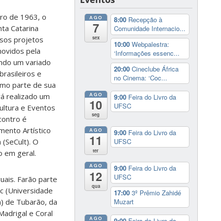
iro de 1963, o
AGO
8:00
Recepção à
7
nta Catarina
Comunidade Internacio...
sex
rsos projetos
10:00
Webpalestra:
movidos pela
‘Informações essenc...
ando um variado
20:00
Cineclube África
rasileiros e
no Cinema: ‘Coc...
como parte de sua
AGO
á realizado um
9:00
Feira do Livro da
10
UFSC
ultura e Eventos
seg
contro é
mento Artístico
AGO
9:00
Feira do Livro da
11
UFSC
 (SeCult). O
ter
o em geral.
AGO
9:00
Feira do Livro da
12
UFSC
uais. Farão parte
qua
sc (Universidade
17:00
3º Prêmio Zahidé
Muzart
a) de Tubarão, da
 Madrigal e Coral
AGO
9:00
Feira do Livro da