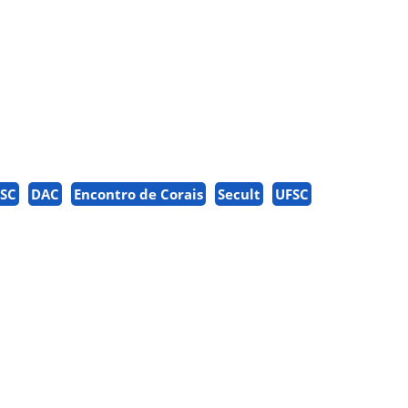
FSC
DAC
Encontro de Corais
Secult
UFSC