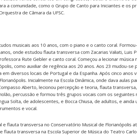
ara a comunidade, como o Grupo de Canto para Iniciantes e os p
e Orquestra de Câmara da UFSC.
studos musicais aos 10 anos, com o piano e o canto coral. Formo
nos, onde estudou flauta transversa com Zacarias Valiati, Luis P
rofessora Rute Gebler e canto coral. Começou a lecionar música 
ópolis, como auxiliar de regência aos 20 anos. Aos 23 mudou-se 
a em diversos locais de Portugal e da Espanha. Após cinco anos v
Florianópolis. Inicialmente na Escola Dinâmica, onde dava aulas p
Compasso Aberto, lecionou percepção e teoria, flauta transversa,
l, violão, percussão e formou três grupos vocais com os seguinte
ngua Solta, de adolescentes, e Bocca Chiusa, de adultos, e ainda
rumentos e vocal.
l e flauta transversa no Conservatório Musical de Florianópolis a
 e flauta transversa na Escola Superior de Música do Teatro Ca