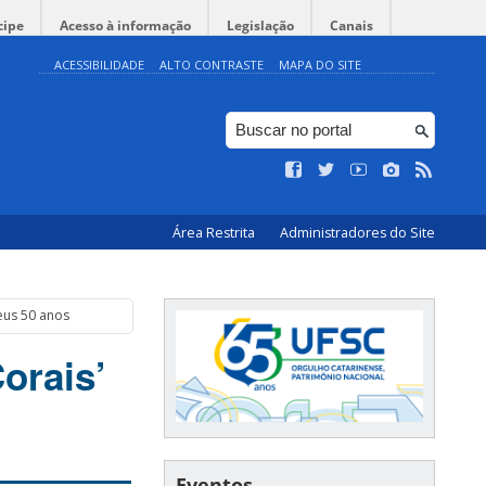
cipe
Acesso à informação
Legislação
Canais
ACESSIBILIDADE
ALTO CONTRASTE
MAPA DO SITE
Área Restrita
Administradores do Site
eus 50 anos
orais’
Eventos