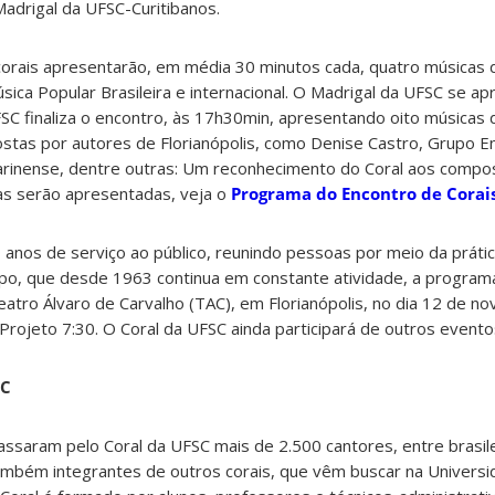
Madrigal da UFSC-Curitibanos.
 corais apresentarão, em média 30 minutos cada, quatro músicas
ica Popular Brasileira e internacional. O Madrigal da UFSC se ap
FSC finaliza o encontro, às 17h30min, apresentando oito músicas 
stas por autores de Florianópolis, como Denise Castro, Grupo E
tarinense, dentre outras: Um reconhecimento do Coral aos compo
cas serão apresentadas, veja o
Programa do Encontro de Corai
anos de serviço ao público, reunindo pessoas por meio da prátic
, que desde 1963 continua em constante atividade, a programa
eatro Álvaro de Carvalho (TAC), em Florianópolis, no dia 12 de n
rojeto 7:30. O Coral da UFSC ainda participará de outros evento
SC
passaram pelo Coral da UFSC mais de 2.500 cantores, entre brasil
também integrantes de outros corais, que vêm buscar na Universi