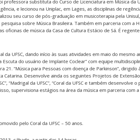
oi professora substituta do Curso de Licenciatura em Música da 
egência, e lecionou na Uniplac, em Lages, as disciplinas de regênci
finalizou seu curso de pós-graduação em musicoterapia pela Unisul
pesquisa sobre Música Brasileira. Também em parceria com a H
s oficinas de música da Casa de Cultura Estácio de Sá. É regent
l da UFSC, dando início às suas atividades em maio do mesmo 
 Escuta do usuário de Implante Coclear” com equipe multidiscipli
ra 21. “Música para Pessoas com doença de Parkinson”, dirigido 
ta Catarina. Desenvolve ainda os seguintes Projetos de Extensão
C”, “Madrigal da UFSC”, “Coral da UFSC e também desenvolve o 
 disso, supervisiona estágios na área da música em parceria com a
romovido pelo Coral da UFSC – 50 anos.
013, sábado, a partir das 14 horas.