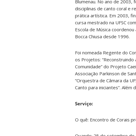
Blumenau. No ano de 2003, f
disciplinas de canto coral e r
prática artística. Em 2003, 
cursa mestrado na UFSC com 
Escola de Música coordenou a
Bocca Chiusa desde 1996.
Foi nomeada Regente do Cora
os Projetos: “Reconstruindo a
Comunidade” do Projeto Caei
Associação Parkinson de San
“Orquestra de Câmara da UFS
Canto para iniciantes”. Além
Serviço:
O quê: Encontro de Corais p
Quando: 28 de setembro de 2