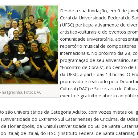
Desde a sua fundação, em 9 de jane
Coral da Universidade Federal de Sa
(UFSC) participa ativamente de dive
artístico-culturais e de eventos pro
comunidade universitária, apresent
repertório musical de compositores b
internacionais. No próximo dia 28, 
programação de seu aniversário, ser
“Encontro de Corais”, no Centro de C
da UFSC, a partir das 14 horas. O En
promovido e realizado pelo Departa
Cultural (DAC) e Secretaria de Cultura
na Igrejinha. Foto: DAC
evento é gratuito e aberto ao públic
o são universitários da Categoria Adulto, com vozes mistas ou ig
 (Universidade do Extremo Sul Catarinense) de Criciúma, da Ude
de Florianópolis, da Unisul (Universidade do Sul de Santa Catarin
do Itajaí) de Itajaí, do IFSC (Instituto Federal de Santa Catarina),