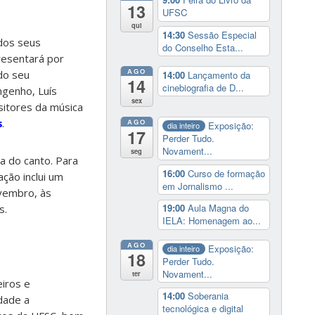
13
UFSC
qui
14:30
Sessão Especial
 dos seus
do Conselho Esta...
resentará por
AGO
do seu
14:00
Lançamento da
14
cinebiografia de D...
ngenho, Luís
sex
sitores da música
s
.
AGO
Exposição:
dia inteiro
17
Perder Tudo.
Novament...
seg
a do canto. Para
16:00
Curso de formação
ção inclui um
em Jornalismo ...
ovembro, às
19:00
Aula Magna do
s.
IELA: Homenagem ao...
AGO
Exposição:
dia inteiro
18
Perder Tudo.
Novament...
ter
eiros e
14:00
Soberania
dade a
tecnológica e digital