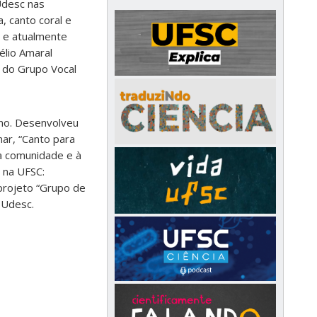
Udesc nas
a, canto coral e
, e atualmente
élio Amaral
e do Grupo Vocal
ano. Desenvolveu
nar, “Canto para
à comunidade e à
 na UFSC:
projeto “Grupo de
 Udesc.