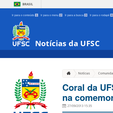
BRASIL
Ir para o conteúdo
1
Ir para o menu
2
Ir para a busca
3
Ir para o rodapé
4
Notícias da UFSC
Notícias
Comunida
Coral da UF
na comemor
27/09/2013 15:35