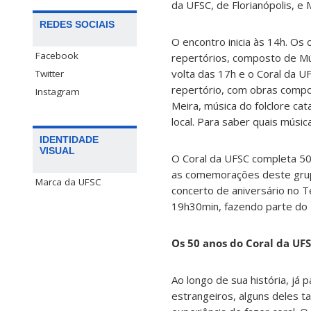
da UFSC, de Florianópolis, e 
REDES SOCIAIS
O encontro inicia às 14h. Os
Facebook
repertórios, composto de Mús
volta das 17h e o Coral da U
Twitter
repertório, com obras compo
Instagram
Meira, música do folclore ca
local. Para saber quais músi
IDENTIDADE
VISUAL
O Coral da UFSC completa 50 
as comemorações deste grupo
Marca da UFSC
concerto de aniversário no T
19h30min, fazendo parte do P
Os 50 anos do Coral da UF
Ao longo de sua história, já 
estrangeiros, alguns deles 