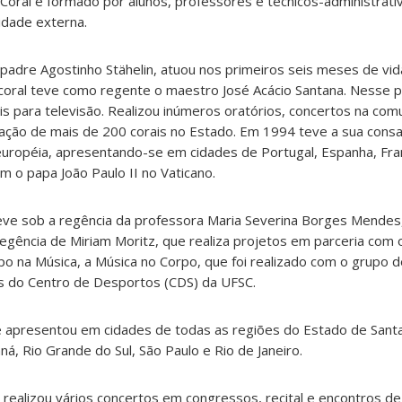
O Coral é formado por alunos, professores e técnicos-administrat
dade externa.
 padre Agostinho Stähelin, atuou nos primeiros seis meses de vid
coral teve como regente o maestro José Acácio Santana. Nesse p
is para televisão. Realizou inúmeros oratórios, concertos na com
riação de mais de 200 corais no Estado. Em 1994 teve a sua cons
 européia, apresentando-se em cidades de Portugal, Espanha, Fra
com o papa João Paulo II no Vaticano.
eve sob a regência da professora Maria Severina Borges Mendes,
egência de Miriam Moritz, que realiza projetos em parceria com 
 na Música, a Música no Corpo, que foi realizado com o grupo 
s do Centro de Desportos (CDS) da UFSC.
se apresentou em cidades de todas as regiões do Estado de Sant
ná, Rio Grande do Sul, São Paulo e Rio de Janeiro.
realizou vários concertos em congressos, recital e encontros de