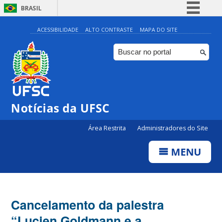
BRASIL
Simplifique!
ACESSIBILIDADE
ALTO CONTRASTE
MAPA DO SITE
Comunica BR
Participe
Acesso à informação
Legislação
Notícias da UFSC
Canais
Área Restrita
Administradores do Site
MENU
Cancelamento da palestra
“Lucien Goldmann e a