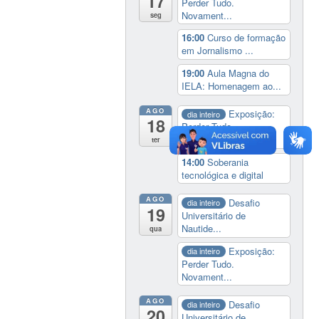
17
Perder Tudo.
Novament...
seg
16:00
Curso de formação
em Jornalismo ...
19:00
Aula Magna do
IELA: Homenagem ao...
AGO
Exposição:
dia inteiro
18
Perder Tudo.
Novament...
ter
14:00
Soberania
tecnológica e digital
AGO
Desafio
dia inteiro
19
Universitário de
Nautide...
qua
Exposição:
dia inteiro
Perder Tudo.
Novament...
AGO
Desafio
dia inteiro
20
Universitário de