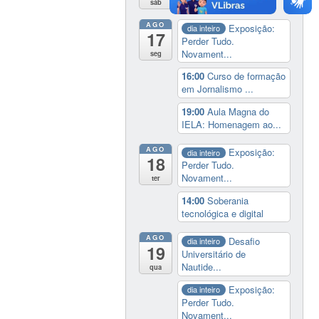
sáb
AGO
Exposição:
dia inteiro
17
Perder Tudo.
Novament...
seg
16:00
Curso de formação
em Jornalismo ...
19:00
Aula Magna do
IELA: Homenagem ao...
AGO
Exposição:
dia inteiro
18
Perder Tudo.
Novament...
ter
14:00
Soberania
tecnológica e digital
AGO
Desafio
dia inteiro
19
Universitário de
Nautide...
qua
Exposição:
dia inteiro
Perder Tudo.
Novament...