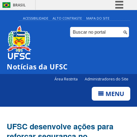
BRASIL
Simplifique!
ACESSIBILIDADE
ALTO CONTRASTE
MAPA DO SITE
Comunica BR
Participe
Acesso à informação
Legislação
Notícias da UFSC
Canais
Área Restrita
Administradores do Site
MENU
UFSC desenvolve ações para
reforçar segurança no