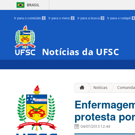
BRASIL
Ir para o conteúdo
1
Ir para o menu
2
Ir para a busca
3
Ir para o rodapé
4
Notícias da UFSC
Notícias
Comunida
Enfermagem 
protesta po
04/07/2013 12:44