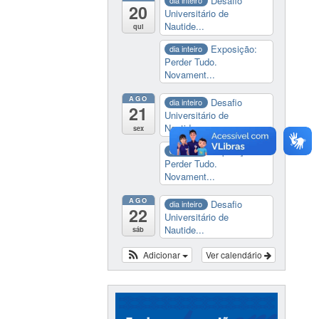
Desafio
dia inteiro
20
Universitário de
Nautide...
qui
Exposição:
dia inteiro
Perder Tudo.
Novament...
AGO
Desafio
dia inteiro
21
Universitário de
Nautide...
sex
Exposição:
dia inteiro
Perder Tudo.
Novament...
AGO
Desafio
dia inteiro
22
Universitário de
Nautide...
sáb
Adicionar
Ver calendário