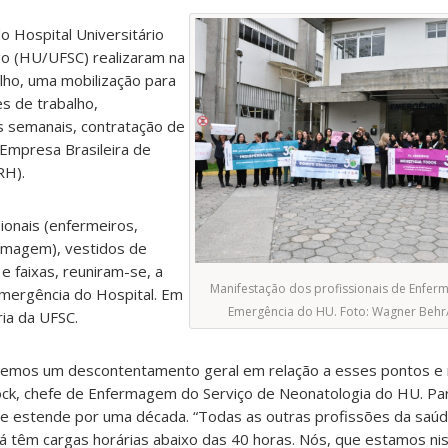
 Hospital Universitário
go (HU/UFSC) realizaram na
ulho, uma mobilização para
es de trabalho,
 semanais, contratação de
 Empresa Brasileira de
RH).
onais (enfermeiros,
ermagem), vestidos de
e faixas, reuniram-se, a
Manifestação dos profissionais de Enfer
Emergência do Hospital. Em
Emergência do HU. Foto: Wagner Beh
ria da UFSC.
bemos um descontentamento geral em relação a esses pontos e
 Klock, chefe de Enfermagem do Serviço de Neonatologia do HU. Pa
 se estende por uma década. “Todas as outras profissões da saú
já têm cargas horárias abaixo das 40 horas. Nós, que estamos ni