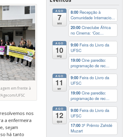
AGO
8:00
Recepção à
7
Comunidade Internacio...
sex
20:00
Cineclube África
no Cinema: ‘Coc...
AGO
9:00
Feira do Livro da
10
UFSC
seg
19:00
Cine paredão:
programação de rec...
AGO
9:00
Feira do Livro da
11
UFSC
magem em frente à
ter
19:00
Cine paredão:
r/Agecom/UFSC
programação de rec...
AGO
9:00
Feira do Livro da
 resolvemos nos
12
UFSC
ra a enfermeira
qua
17:00
3º Prêmio Zahidé
de, sejam
Muzart
sso há tanto