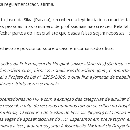
 regulamentação”, afirma.
rto Justo da Silva (Paraná), reconhece a legitimidade da manifest
s pessoas, mas o número de profissionais não cresceu. Pela falt
echar partes do Hospital até que essas faltas sejam repostas”, e
Pacheco se posicionou sobre o caso em comunicado oficial:
icações da Enfermagem do Hospital Universitário (HU) são justas 
dos enfermeiros, técnicos e auxiliares de Enfermagem, é importan
l o Projeto de Lei nº 2295/2000, o qual fixa a jornada de trabal
iárias e trinta horas semanais.
ntadorias no HU e com a extinção das categorias de auxiliar de
essoal, a falta de recursos humanos tornou-se crítica no Hospit
roblema, a Secretaria de Gestão de Pessoas (Segesp) está encam
as vagas de aposentadorias do HU. Esperamos em breve suprir, e
mente a isso, atuaremos junto à Associação Nacional de Dirigentes