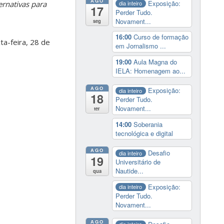
AGO
Exposição:
ernativas para
dia inteiro
17
Perder Tudo.
Novament...
seg
16:00
Curso de formação
ta-feira, 28 de
em Jornalismo ...
19:00
Aula Magna do
IELA: Homenagem ao...
AGO
Exposição:
dia inteiro
18
Perder Tudo.
Novament...
ter
14:00
Soberania
tecnológica e digital
AGO
Desafio
dia inteiro
19
Universitário de
Nautide...
qua
Exposição:
dia inteiro
Perder Tudo.
Novament...
AGO