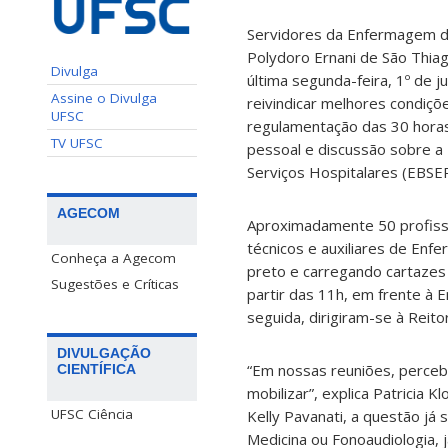
Servidores da Enfermagem do
Polydoro Ernani de São Thia
Divulga
última segunda-feira, 1º de j
Assine o Divulga
reivindicar melhores condiçõ
UFSC
regulamentação das 30 horas
TV UFSC
pessoal e discussão sobre a
Serviços Hospitalares (EBSE
AGECOM
Aproximadamente 50 profissi
técnicos e auxiliares de Enf
Conheça a Agecom
preto e carregando cartazes 
Sugestões e Críticas
partir das 11h, em frente à 
seguida, dirigiram-se à Reito
DIVULGAÇÃO
“Em nossas reuniões, perce
CIENTÍFICA
mobilizar”, explica Patricia
UFSC Ciência
Kelly Pavanati, a questão já
Medicina ou Fonoaudiologia, 