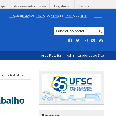
cipe
Acesso à informação
Legislação
Canais
ACESSIBILIDADE
ALTO CONTRASTE
MAPA DO SITE
Área Restrita
Administradores do Site
ões de trabalho
abalho
Eventos