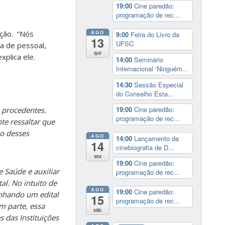
19:00
Cine paredão:
programação de rec...
AGO
ação. “Nós
9:00
Feira do Livro da
13
UFSC
a de pessoal,
qui
xplica ele.
14:00
Seminário
Internacional ‘Ninguém...
14:30
Sessão Especial
do Conselho Esta...
19:00
Cine paredão:
e procedentes.
programação de rec...
te ressaltar que
ho desses
AGO
14:00
Lançamento da
14
cinebiografia de D...
sex
19:00
Cine paredão:
 Saúde e auxiliar
programação de rec...
al. No intuito de
AGO
19:00
Cine paredão:
inhando um edital
15
programação de rec...
m parte, essa
sáb
 das Instituições