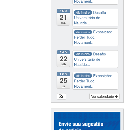
Novament...
AGO
Desafio
dia inteiro
21
Universitário de
Nautide...
sex
Exposição:
dia inteiro
Perder Tudo.
Novament...
AGO
Desafio
dia inteiro
22
Universitário de
Nautide...
sáb
AGO
Exposição:
dia inteiro
25
Perder Tudo.
Novament...
ter
Ver calendário