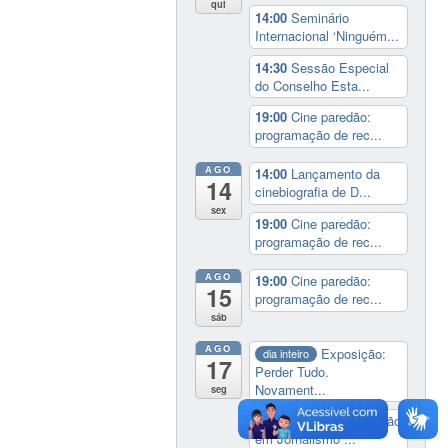
qui
14:00
Seminário
Internacional ‘Ninguém...
14:30
Sessão Especial
do Conselho Esta...
19:00
Cine paredão:
programação de rec...
AGO
14:00
Lançamento da
14
cinebiografia de D...
sex
19:00
Cine paredão:
programação de rec...
AGO
19:00
Cine paredão:
15
programação de rec...
sáb
AGO
Exposição:
dia inteiro
17
Perder Tudo.
Novament...
seg
16:00
Curso de formação
em Jornalismo ...