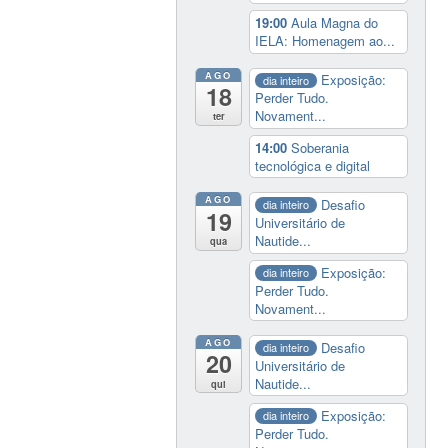
19:00
Aula Magna do
IELA: Homenagem ao...
AGO
Exposição:
dia inteiro
18
Perder Tudo.
Novament...
ter
14:00
Soberania
tecnológica e digital
AGO
Desafio
dia inteiro
19
Universitário de
Nautide...
qua
Exposição:
dia inteiro
Perder Tudo.
Novament...
AGO
Desafio
dia inteiro
20
Universitário de
Nautide...
qui
Exposição:
dia inteiro
Perder Tudo.