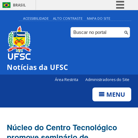
BRASIL
Simplifique!
ACESSIBILIDADE
ALTO CONTRASTE
MAPA DO SITE
Comunica BR
Participe
Acesso à informação
Legislação
Notícias da UFSC
Canais
Área Restrita
Administradores do Site
MENU
Núcleo do Centro Tecnológico
promove seminário de