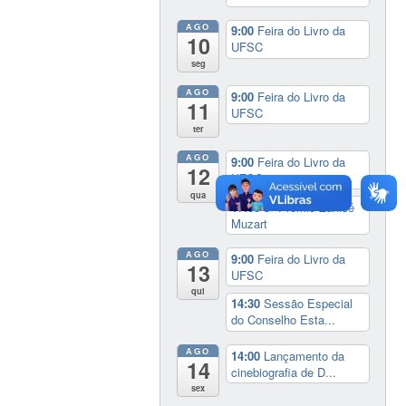
AGO
9:00
Feira do Livro da
10
UFSC
seg
AGO
9:00
Feira do Livro da
11
UFSC
ter
AGO
9:00
Feira do Livro da
12
UFSC
qua
17:00
3º Prêmio Zahidé
Muzart
AGO
9:00
Feira do Livro da
13
UFSC
qui
14:30
Sessão Especial
do Conselho Esta...
AGO
14:00
Lançamento da
14
cinebiografia de D...
sex