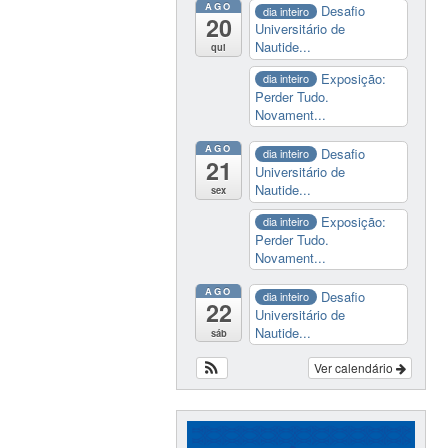
AGO
Desafio
dia inteiro
20
Universitário de
Nautide...
qui
Exposição:
dia inteiro
Perder Tudo.
Novament...
AGO
Desafio
dia inteiro
21
Universitário de
Nautide...
sex
Exposição:
dia inteiro
Perder Tudo.
Novament...
AGO
Desafio
dia inteiro
22
Universitário de
Nautide...
sáb
Ver calendário