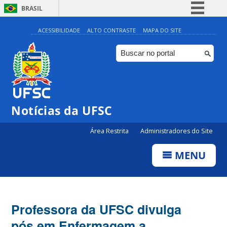
BRASIL
Simplifique!
ACESSIBILIDADE
ALTO CONTRASTE
MAPA DO SITE
Comunica BR
Participe
Acesso à informação
Legislação
Notícias da UFSC
Canais
Área Restrita
Administradores do Site
MENU
Professora da UFSC divulga
pós em Enfermagem a