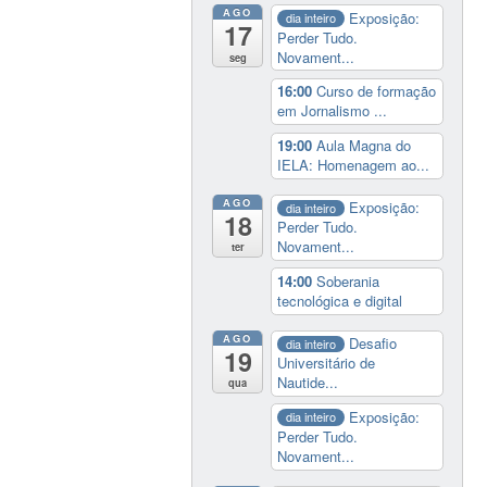
AGO
Exposição:
dia inteiro
17
Perder Tudo.
Novament...
seg
16:00
Curso de formação
em Jornalismo ...
19:00
Aula Magna do
IELA: Homenagem ao...
AGO
Exposição:
dia inteiro
18
Perder Tudo.
Novament...
ter
14:00
Soberania
tecnológica e digital
AGO
Desafio
dia inteiro
19
Universitário de
Nautide...
qua
Exposição:
dia inteiro
Perder Tudo.
Novament...