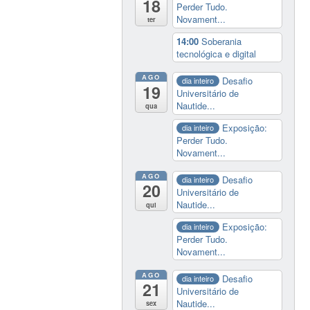
18
Perder Tudo.
Novament...
ter
14:00
Soberania
tecnológica e digital
AGO
Desafio
dia inteiro
19
Universitário de
Nautide...
qua
Exposição:
dia inteiro
Perder Tudo.
Novament...
AGO
Desafio
dia inteiro
20
Universitário de
Nautide...
qui
Exposição:
dia inteiro
Perder Tudo.
Novament...
AGO
Desafio
dia inteiro
21
Universitário de
Nautide...
sex