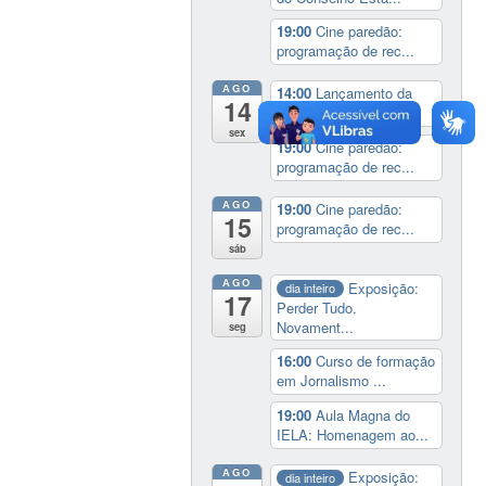
19:00
Cine paredão:
programação de rec...
AGO
14:00
Lançamento da
14
cinebiografia de D...
sex
19:00
Cine paredão:
programação de rec...
AGO
19:00
Cine paredão:
15
programação de rec...
sáb
AGO
Exposição:
dia inteiro
17
Perder Tudo.
Novament...
seg
16:00
Curso de formação
em Jornalismo ...
19:00
Aula Magna do
IELA: Homenagem ao...
AGO
Exposição:
dia inteiro