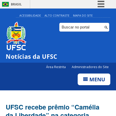
BRASIL
Simplifique!
ACESSIBILIDADE
ALTO CONTRASTE
MAPA DO SITE
Comunica BR
Participe
Acesso à informação
Legislação
Notícias da UFSC
Canais
Área Restrita
Administradores do Site
MENU
UFSC recebe prêmio “Camélia
da Liberdade” na categoria