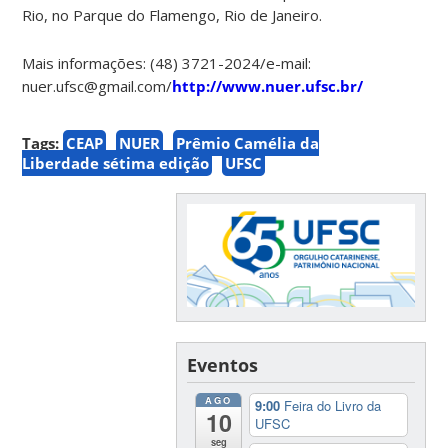
Rio, no Parque do Flamengo, Rio de Janeiro.
Mais informações: (48) 3721-2024/e-mail:
nuer.ufsc@gmail.com/
http://www.nuer.ufsc.br/
Tags:
CEAP
NUER
Prêmio Camélia da
Liberdade sétima edição
UFSC
Eventos
AGO
9:00
Feira do Livro da
10
UFSC
seg