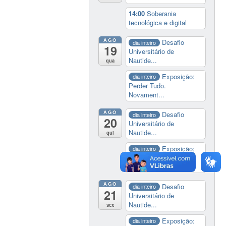
14:00
Soberania
tecnológica e digital
AGO
Desafio
dia inteiro
19
Universitário de
Nautide...
qua
Exposição:
dia inteiro
Perder Tudo.
Novament...
AGO
Desafio
dia inteiro
20
Universitário de
Nautide...
qui
Exposição:
dia inteiro
Perder Tudo.
Novament...
AGO
Desafio
dia inteiro
21
Universitário de
Nautide...
sex
Exposição:
dia inteiro