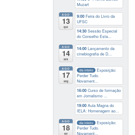
Muzart
AGO
9:00
Feira do Livro da
13
UFSC
qui
14:30
Sessão Especial
do Conselho Esta...
AGO
14:00
Lançamento da
14
cinebiografia de D...
sex
AGO
Exposição:
dia inteiro
17
Perder Tudo.
Novament...
seg
16:00
Curso de formação
em Jornalismo ...
19:00
Aula Magna do
IELA: Homenagem ao...
AGO
Exposição:
dia inteiro
18
Perder Tudo.
Novament...
ter