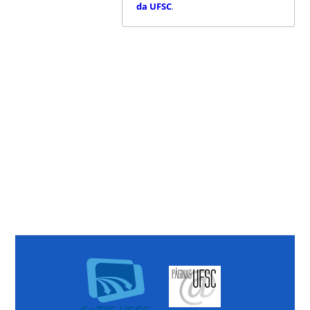
da UFSC
.