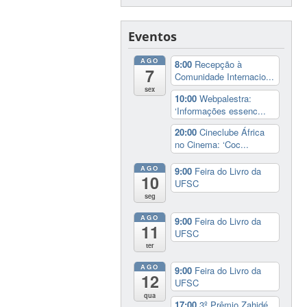
Eventos
AGO
8:00
Recepção à
7
Comunidade Internacio...
sex
10:00
Webpalestra:
‘Informações essenc...
20:00
Cineclube África
no Cinema: ‘Coc...
AGO
9:00
Feira do Livro da
10
UFSC
seg
AGO
9:00
Feira do Livro da
11
UFSC
ter
AGO
9:00
Feira do Livro da
12
UFSC
qua
17:00
3º Prêmio Zahidé