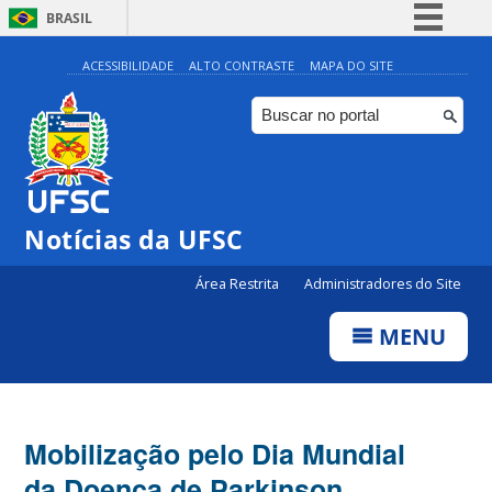
BRASIL
Simplifique!
ACESSIBILIDADE
ALTO CONTRASTE
MAPA DO SITE
Comunica BR
Participe
Acesso à informação
Legislação
Notícias da UFSC
Canais
Área Restrita
Administradores do Site
MENU
Mobilização pelo Dia Mundial
da Doença de Parkinson