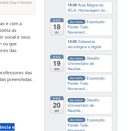
Gisele Day e Verena
19:00
Aula Magna do
IELA: Homenagem ao...
AGO
Exposição:
dia inteiro
ças e com a
18
Perder Tudo.
aponta as
Novament...
ter
r social e seus
14:00
Soberania
am ou que
tecnológica e digital
ores das
AGO
Desafio
dia inteiro
19
Universitário de
Nautide...
qua
 professores das
Exposição:
dia inteiro
das preenchidas.
Perder Tudo.
Novament...
AGO
Desafio
dia inteiro
20
Universitário de
Nautide...
qui
Exposição:
dia inteiro
Perder Tudo.
ância e
Novament...