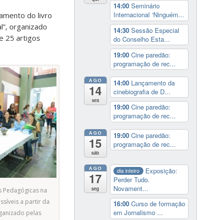
14:00
Seminário
Internacional ‘Ninguém...
çamento do livro
al”, organizado
14:30
Sessão Especial
e 25 artigos
do Conselho Esta...
19:00
Cine paredão:
programação de rec...
AGO
14:00
Lançamento da
14
cinebiografia de D...
sex
19:00
Cine paredão:
programação de rec...
AGO
19:00
Cine paredão:
15
programação de rec...
sáb
AGO
Exposição:
dia inteiro
17
Perder Tudo.
Novament...
seg
as Pedagógicas na
ssíveis a partir da
16:00
Curso de formação
em Jornalismo ...
rganizado pelas