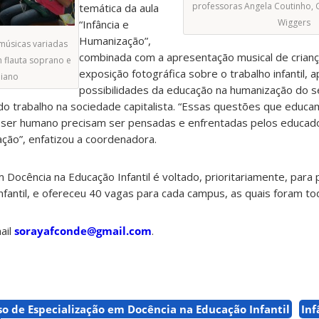
professoras Angela Coutinho, 
temática da aula
Wiggers
“Infância e
Humanização”,
músicas variadas
combinada com a apresentação musical de crian
 flauta soprano e
exposição fotográfica sobre o trabalho infantil, 
piano
possibilidades da educação na humanização do se
 do trabalho na sociedade capitalista. “Essas questões que educ
er humano precisam ser pensadas e enfrentadas pelos educad
ação”, enfatizou a coordenadora.
 Docência na Educação Infantil é voltado, prioritariamente, para
nfantil, e ofereceu 40 vagas para cada campus, as quais foram to
ail
sorayafconde@gmail.com
.
so de Especialização em Docência na Educação Infantil
Inf