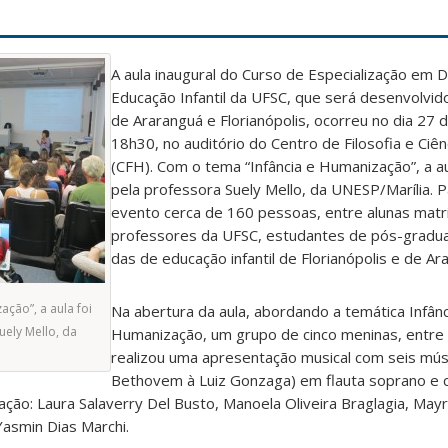
A aula inaugural do Curso de Especialização em 
Educação Infantil da UFSC, que será desenvolvi
de Araranguá e Florianópolis, ocorreu no dia 27 
18h30, no auditório do Centro de Filosofia e Ci
(CFH). Com o tema “Infância e Humanização”, a au
pela professora Suely Mello, da UNESP/Marília. P
evento cerca de 160 pessoas, entre alunas matri
professores da UFSC, estudantes de pós-gradu
das de educação infantil de Florianópolis e de Ar
ção”, a aula foi
Na abertura da aula, abordando a temática Infânc
uely Mello, da
Humanização, um grupo de cinco meninas, entre 
realizou uma apresentação musical com seis mús
Bethovem à Luiz Gonzaga) em flauta soprano e co
ação: Laura Salaverry Del Busto, Manoela Oliveira Braglagia, May
asmin Dias Marchi.