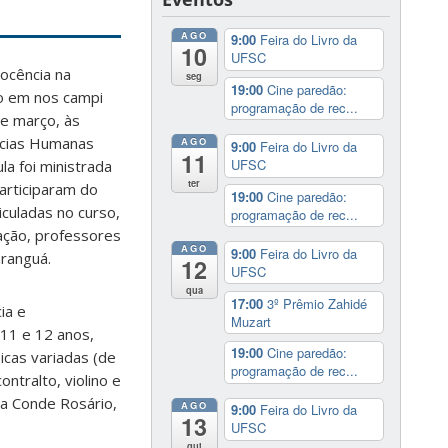
AGO
9:00
Feira do Livro da
10
UFSC
Docência na
seg
19:00
Cine paredão:
do em nos campi
programação de rec...
de março, às
ências Humanas
AGO
9:00
Feira do Livro da
11
UFSC
la foi ministrada
ter
articiparam do
19:00
Cine paredão:
culadas no curso,
programação de rec...
ação, professores
AGO
9:00
Feira do Livro da
aranguá.
12
UFSC
qua
17:00
3º Prêmio Zahidé
ia e
Muzart
11 e 12 anos,
19:00
Cine paredão:
icas variadas (de
programação de rec...
ntralto, violino e
ra Conde Rosário,
AGO
9:00
Feira do Livro da
13
UFSC
qui