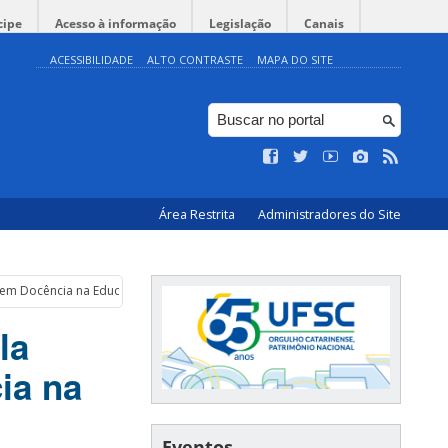
cipe
Acesso à informação
Legislação
Canais
ACESSIBILIDADE
ALTO CONTRASTE
MAPA DO SITE
Área Restrita
Administradores do Site
 em Docência na Educação Infantil
la
ia na
Eventos