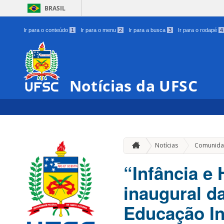
BRASIL
Ir para o conteúdo
1
Ir para o menu
2
Ir para a busca
3
Ir para o rodapé
4
Notícias da UFSC
Notícias
Comunida
“Infância e
inaugural d
Educação In