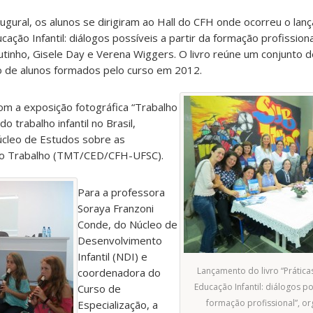
ugural, os alunos se dirigiram ao Hall do CFH onde ocorreu o lan
ação Infantil: diálogos possíveis a partir da formação profission
tinho, Gisele Day e Verena Wiggers. O livro reúne um conjunto d
 de alunos formados pelo curso em 2012.
m a exposição fotográfica “Trabalho
o trabalho infantil no Brasil,
úcleo de Estudos sobre as
o Trabalho (TMT/CED/CFH-UFSC).
Para a professora
Soraya Franzoni
Conde, do Núcleo de
Desenvolvimento
Infantil (NDI) e
Lançamento do livro “Prátic
coordenadora do
Educação Infantil: diálogos po
Curso de
formação profissional”, o
Especialização, a