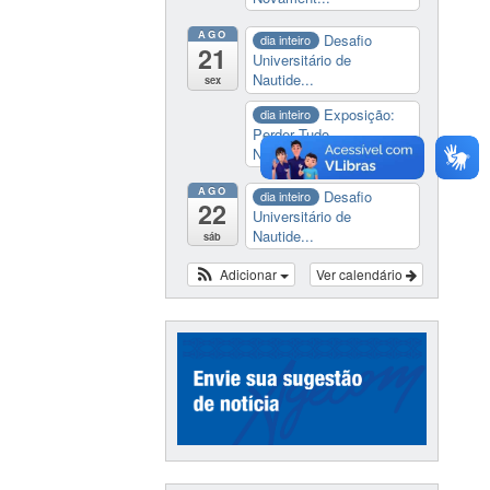
AGO
Desafio
dia inteiro
21
Universitário de
Nautide...
sex
Exposição:
dia inteiro
Perder Tudo.
Novament...
AGO
Desafio
dia inteiro
22
Universitário de
Nautide...
sáb
Adicionar
Ver calendário