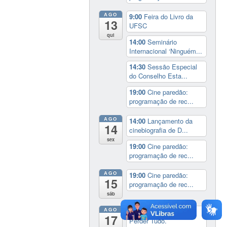
AGO
9:00
Feira do Livro da
13
UFSC
qui
14:00
Seminário
Internacional ‘Ninguém...
14:30
Sessão Especial
do Conselho Esta...
19:00
Cine paredão:
programação de rec...
AGO
14:00
Lançamento da
14
cinebiografia de D...
sex
19:00
Cine paredão:
programação de rec...
AGO
19:00
Cine paredão:
15
programação de rec...
sáb
AGO
Exposição:
dia inteiro
17
Perder Tudo.