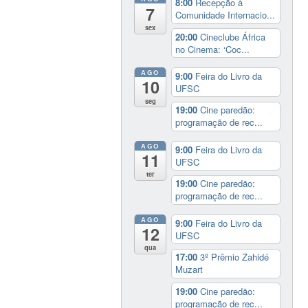
8:00
Recepção à
7
Comunidade Internacio...
sex
20:00
Cineclube África
no Cinema: ‘Coc...
AGO
9:00
Feira do Livro da
10
UFSC
seg
19:00
Cine paredão:
programação de rec...
AGO
9:00
Feira do Livro da
11
UFSC
ter
19:00
Cine paredão:
programação de rec...
AGO
9:00
Feira do Livro da
12
UFSC
qua
17:00
3º Prêmio Zahidé
Muzart
19:00
Cine paredão:
programação de rec...