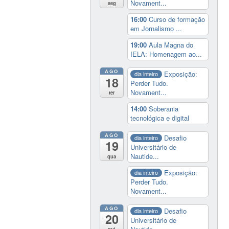
Novament...
seg
16:00
Curso de formação
em Jornalismo ...
19:00
Aula Magna do
IELA: Homenagem ao...
AGO
Exposição:
dia inteiro
18
Perder Tudo.
Novament...
ter
14:00
Soberania
tecnológica e digital
AGO
Desafio
dia inteiro
19
Universitário de
Nautide...
qua
Exposição:
dia inteiro
Perder Tudo.
Novament...
AGO
Desafio
dia inteiro
20
Universitário de