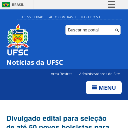
BRASIL
Simplifique!
ACESSIBILIDADE
ALTO CONTRASTE
MAPA DO SITE
Comunica BR
Participe
Acesso à informação
Legislação
Notícias da UFSC
Canais
Área Restrita
Administradores do Site
MENU
Divulgado edital para seleção
de até 50 novos bolsistas para