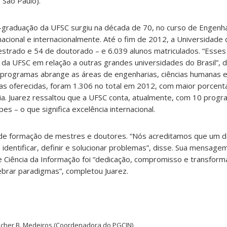
 São Paulo).
graduação da UFSC surgiu na década de 70, no curso de Engenha
acional e internacionalmente. Até o fim de 2012, a Universidade
trado e 54 de doutorado – e 6.039 alunos matriculados. “Esse
o da UFSC em relação a outras grandes universidades do Brasil”, d
rogramas abrange as áreas de engenharias, ciências humanas e c
sas oferecidas, foram 1.306 no total em 2012, com maior porcen
a. Juarez ressaltou que a UFSC conta, atualmente, com 10 prog
es – o que significa excelência internacional.
 de formação de mestres e doutores. “Nós acreditamos que um 
 identificar, definir e solucionar problemas”, disse. Sua mensagem
Ciência da Informação foi “dedicação, compromisso e transform
ebrar paradigmas”, completou Juarez.
ascher B. Medeiros (Coordenadora do PGCIN)