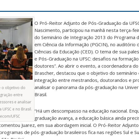
O Pró-Reitor Adjunto de Pós-Graduação da UFSC,
Nascimento, participou na manhã nesta terça-fei
do Seminário de Integração 2013 do Programa 
em Ciência da Informação (PGCIN), no auditório 
Ciências da Educação (CED). O tema de sua pales
e Pós-Graduação na UFSC: desafios na formação
doutores”. Ao abrir o evento, a coordenadora d
Brascher, destacou que o objetivo do seminário
integração entre mestrandos, doutorandos e pr
analisar o panorama da pós-graduação na Univer
 o objetivo do
Brasil.
egração entre
ssores e analisar
UFSC e no Brasil.
“Há um descompasso na educação nacional. Enqu
Agecom/UFSC
graduação avança, a educação básica ainda preci
 comentou Juarez, em sua abordagem inicial. O Pró-Reitor Adjunto
programas de pós-graduação brasileiros fica nas regiões Sul e S