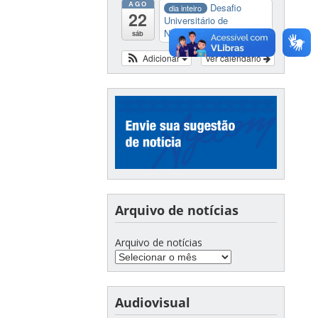
AGO
Desafio
dia inteiro
22
Universitário de
Nautide...
sáb
Adicionar
Ver calendário
Arquivo de notícias
Arquivo de notícias
Audiovisual