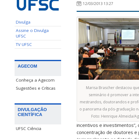
12/03/2013 13:27
Divulga
Assine o Divulga
UFSC
TV UFSC
AGECOM
Conheça a Agecom
Marisa Brascher destacou que
Sugestões e Críticas
seminário é promover a int
mestrandos, doutorandos e profe
o panorama da pós-graduação na 
DIVULGAÇÃO
CIENTÍFICA
Foto: Henrique Almeida/
incentivos e investimentos”,
UFSC Ciência
concentração de doutores e 