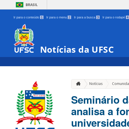
BRASIL
Ir para o conteúdo
1
Ir para o menu
2
Ir para a busca
3
Ir para o rodapé
4
Notícias da UFSC
Notícias
Comunida
Seminário d
analisa a f
universidad