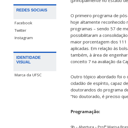
(principalmente no Estado de
REDES SOCIAIS
O primeiro programa de pós-
hoje altamente reconhecido n
Facebook
programas – sendo 57 de mes
Twitter
possibilitaram a consolidaçã
Instagram
maior porcentagem dos 111 p
aplicadas. Em relação às bol
também, à área de engenhari
IDENTIDADE
conceito 7 na avaliação da Cap
VISUAL
Marca da UFSC
Outro tópico abordado foi o
cidadão de espírito, capaz de
doutorandos do programa de 
“No doutorado, é preciso qu
Programação:
9h – Abertura – Profª Marisa Br