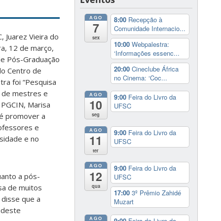
AGO
8:00
Recepção à
7
Comunidade Internacio...
 Juarez Vieira do
sex
10:00
Webpalestra:
ra, 12 de março,
‘Informações essenc...
de Pós-Graduação
20:00
Cineclube África
do Centro de
no Cinema: ‘Coc...
tra foi “Pesquisa
 de mestres e
AGO
9:00
Feira do Livro da
10
o PGCIN, Marisa
UFSC
 é promover a
seg
ofessores e
AGO
9:00
Feira do Livro da
11
sidade e no
UFSC
ter
AGO
9:00
Feira do Livro da
12
anto a pós-
UFSC
qua
sa de muitos
17:00
3º Prêmio Zahidé
 disse que a
Muzart
udeste
AGO
9:00
Feira do Livro da