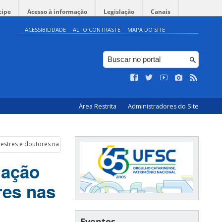
cipe
Acesso à informação
Legislação
Canais
ACESSIBILIDADE
ALTO CONTRASTE
MAPA DO SITE
Área Restrita
Administradores do Site
estres e doutores nas universidades
mação
res nas
Eventos