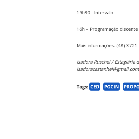
15h30– Intervalo
16h – Programação discente
Mais informações: (48) 3721
Isadora Ruschel / Estagiária
isadoracastanhel@gmail.com
Tags:
CED
PGCIN
PROP