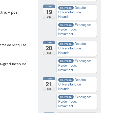
AGO
Desafio
dia inteiro
19
tra: A pós-
Universitário de
Nautide...
qua
Exposição:
dia inteiro
Perder Tudo.
Novament...
AGO
Desafio
dia inteiro
rama da pesquisa
20
Universitário de
Nautide...
qui
Exposição:
dia inteiro
ós-graduação da
Perder Tudo.
Novament...
AGO
Desafio
dia inteiro
21
Universitário de
Nautide...
sex
Exposição:
dia inteiro
Perder Tudo.
Novament...