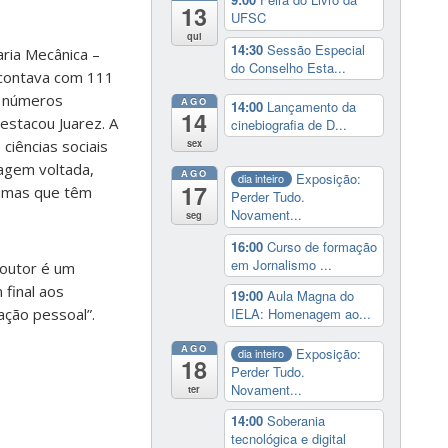
13
UFSC
qui
14:30
Sessão Especial
ria Mecânica –
do Conselho Esta...
 contava com 111
s números
AGO
14:00
Lançamento da
14
estacou Juarez. A
cinebiografia de D...
sex
iências sociais
tagem voltada,
AGO
Exposição:
dia inteiro
17
ramas que têm
Perder Tudo.
Novament...
seg
16:00
Curso de formação
em Jornalismo ...
doutor é um
 final aos
19:00
Aula Magna do
ação pessoal”.
IELA: Homenagem ao...
AGO
Exposição:
dia inteiro
18
Perder Tudo.
Novament...
ter
14:00
Soberania
tecnológica e digital