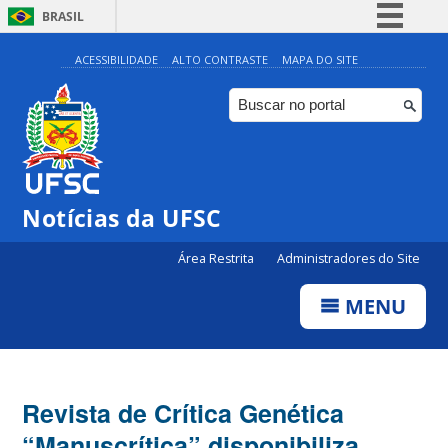
BRASIL
Simplifique!
ACESSIBILIDADE
ALTO CONTRASTE
MAPA DO SITE
Comunica BR
Participe
Acesso à informação
Legislação
Notícias da UFSC
Canais
Área Restrita
Administradores do Site
MENU
Revista de Crítica Genética
“Manuscrítica” disponibiliza