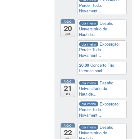
Perder Tudo.
Novament...
AGO
Desafio
dia inteiro
20
Universitário de
Nautide...
qui
Exposição:
dia inteiro
Perder Tudo.
Novament...
20:00
Concerto Trio
Internacional
AGO
Desafio
dia inteiro
21
Universitário de
Nautide...
sex
Exposição:
dia inteiro
Perder Tudo.
Novament...
AGO
Desafio
dia inteiro
22
Universitário de
Nautide...
sáb