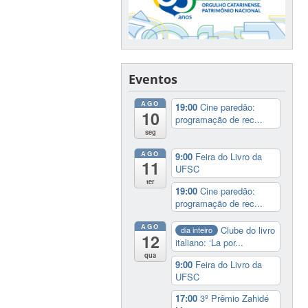
Eventos
AGO
19:00
Cine paredão:
10
programação de rec...
seg
AGO
9:00
Feira do Livro da
11
UFSC
ter
19:00
Cine paredão:
programação de rec...
AGO
Clube do livro
dia inteiro
12
italiano: ‘La por...
qua
9:00
Feira do Livro da
UFSC
17:00
3º Prêmio Zahidé