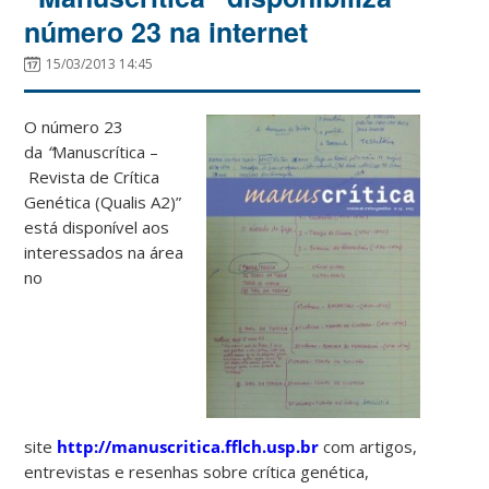
número 23 na internet
15/03/2013 14:45
O número 23
da
“
Manuscrítica –
Revista de Crítica
Genética (Qualis A2)”
está disponível aos
interessados na área
no
site
http://manuscritica.fflch.usp.br
com artigos,
entrevistas e resenhas sobre crítica genética,