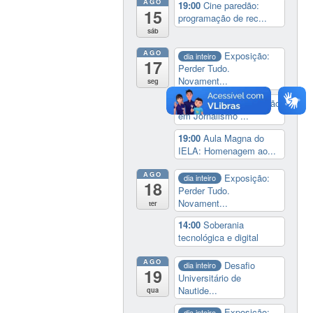
AGO
19:00
Cine paredão:
15
programação de rec...
sáb
AGO
Exposição:
dia inteiro
17
Perder Tudo.
Novament...
seg
16:00
Curso de formação
em Jornalismo ...
19:00
Aula Magna do
IELA: Homenagem ao...
AGO
Exposição:
dia inteiro
18
Perder Tudo.
Novament...
ter
14:00
Soberania
tecnológica e digital
AGO
Desafio
dia inteiro
19
Universitário de
Nautide...
qua
Exposição:
dia inteiro