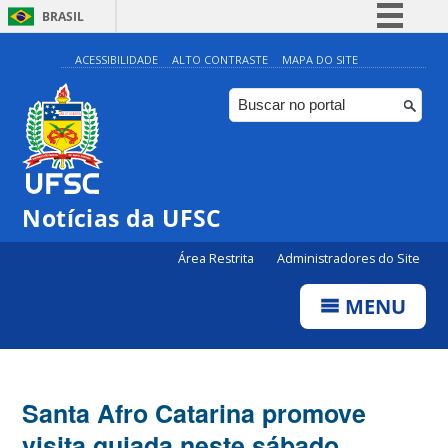
BRASIL
Simplifique!
ACESSIBILIDADE
ALTO CONTRASTE
MAPA DO SITE
Comunica BR
Participe
Acesso à informação
Legislação
Notícias da UFSC
Canais
Área Restrita
Administradores do Site
MENU
Santa Afro Catarina promove
visita guiada neste sábado