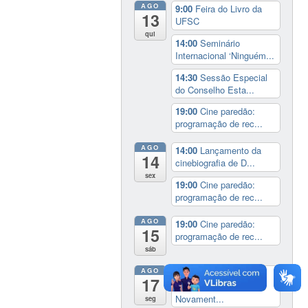
AGO
9:00
Feira do Livro da
13
UFSC
qui
14:00
Seminário
Internacional ‘Ninguém...
14:30
Sessão Especial
do Conselho Esta...
19:00
Cine paredão:
programação de rec...
AGO
14:00
Lançamento da
14
cinebiografia de D...
sex
19:00
Cine paredão:
programação de rec...
AGO
19:00
Cine paredão:
15
programação de rec...
sáb
AGO
Exposição:
dia inteiro
17
Perder Tudo.
Novament...
seg