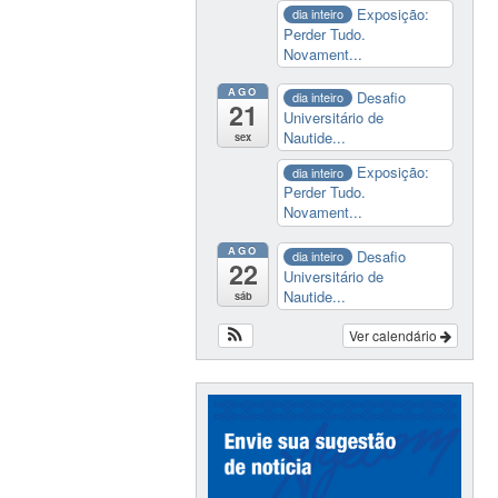
Exposição:
dia inteiro
Perder Tudo.
Novament...
AGO
Desafio
dia inteiro
21
Universitário de
Nautide...
sex
Exposição:
dia inteiro
Perder Tudo.
Novament...
AGO
Desafio
dia inteiro
22
Universitário de
Nautide...
sáb
Ver calendário