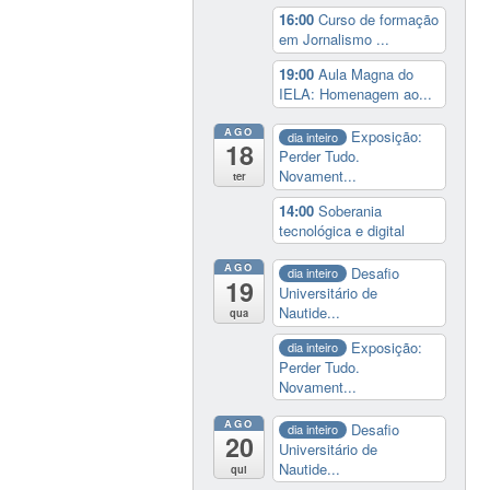
16:00
Curso de formação
em Jornalismo ...
19:00
Aula Magna do
IELA: Homenagem ao...
AGO
Exposição:
dia inteiro
18
Perder Tudo.
Novament...
ter
14:00
Soberania
tecnológica e digital
AGO
Desafio
dia inteiro
19
Universitário de
Nautide...
qua
Exposição:
dia inteiro
Perder Tudo.
Novament...
AGO
Desafio
dia inteiro
20
Universitário de
Nautide...
qui