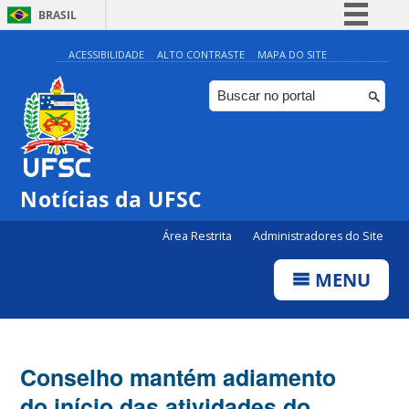
BRASIL
Simplifique!
ACESSIBILIDADE
ALTO CONTRASTE
MAPA DO SITE
Comunica BR
Participe
Acesso à informação
Legislação
Notícias da UFSC
Canais
Área Restrita
Administradores do Site
MENU
Conselho mantém adiamento
do início das atividades do