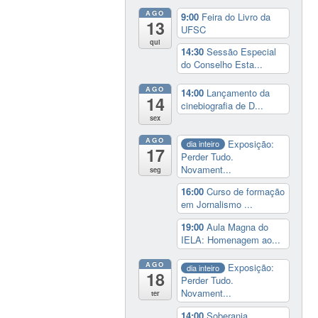
AGO
9:00
Feira do Livro da
13
UFSC
qui
14:30
Sessão Especial
do Conselho Esta...
AGO
14:00
Lançamento da
14
cinebiografia de D...
sex
AGO
Exposição:
dia inteiro
17
Perder Tudo.
Novament...
seg
16:00
Curso de formação
em Jornalismo ...
19:00
Aula Magna do
IELA: Homenagem ao...
AGO
Exposição:
dia inteiro
18
Perder Tudo.
Novament...
ter
14:00
Soberania