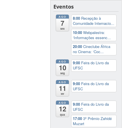
Eventos
AGO
8:00
Recepção à
7
Comunidade Internacio...
sex
10:00
Webpalestra:
‘Informações essenc...
20:00
Cineclube África
no Cinema: ‘Coc...
AGO
9:00
Feira do Livro da
10
UFSC
seg
AGO
9:00
Feira do Livro da
11
UFSC
ter
AGO
9:00
Feira do Livro da
12
UFSC
qua
17:00
3º Prêmio Zahidé
Muzart