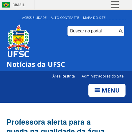
BRASIL
Simplifique!
ACESSIBILIDADE
ALTO CONTRASTE
MAPA DO SITE
Comunica BR
Participe
Acesso à informação
Legislação
Notícias da UFSC
Canais
Área Restrita
Administradores do Site
MENU
Professora alerta para a
queda na qualidade da água