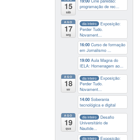
19:00
Cine paredão:
15
programação de rec...
sáb
AGO
Exposição:
dia inteiro
17
Perder Tudo.
Novament...
seg
16:00
Curso de formação
em Jornalismo ...
19:00
Aula Magna do
IELA: Homenagem ao...
AGO
Exposição:
dia inteiro
18
Perder Tudo.
Novament...
ter
14:00
Soberania
tecnológica e digital
AGO
Desafio
dia inteiro
19
Universitário de
Nautide...
qua
Exposição:
dia inteiro