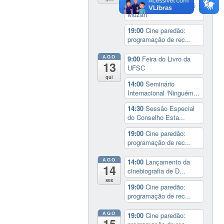
17:00
3º Prêmio Zahidé
Muzart
19:00
Cine paredão:
programação de rec...
AGO
9:00
Feira do Livro da
13
UFSC
qui
14:00
Seminário
Internacional ‘Ninguém...
14:30
Sessão Especial
do Conselho Esta...
19:00
Cine paredão:
programação de rec...
AGO
14:00
Lançamento da
14
cinebiografia de D...
sex
19:00
Cine paredão:
programação de rec...
AGO
19:00
Cine paredão:
15