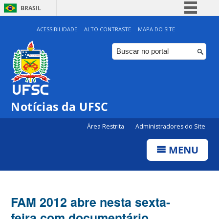
BRASIL
Simplifique!
ACESSIBILIDADE
ALTO CONTRASTE
MAPA DO SITE
Comunica BR
Participe
Acesso à informação
Legislação
Notícias da UFSC
Canais
Área Restrita
Administradores do Site
MENU
FAM 2012 abre nesta sexta-
feira com documentário