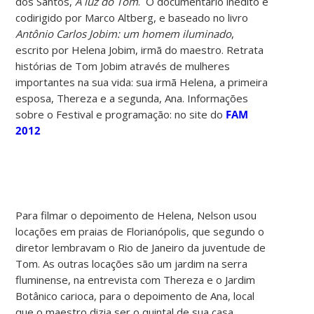
dos Santos,
A luz do Tom
. O documentário inédito é
codirigido por Marco Altberg, e baseado no livro
Antônio Carlos Jobim: um homem iluminado
,
escrito por Helena Jobim, irmã do maestro. Retrata
histórias de Tom Jobim através de mulheres
importantes na sua vida: sua irmã Helena, a primeira
esposa, Thereza e a segunda, Ana. Informações
sobre o Festival e programação: no site do
FAM
2012
Para filmar o depoimento de Helena, Nelson usou
locações em praias de Florianópolis, que segundo o
diretor lembravam o Rio de Janeiro da juventude de
Tom. As outras locações são um jardim na serra
fluminense, na entrevista com Thereza e o Jardim
Botânico carioca, para o depoimento de Ana, local
que o maestro dizia ser o quintal de sua casa.