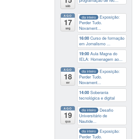
programação de rec...
sáb
AGO
Exposição:
dia inteiro
17
Perder Tudo.
Novament...
seg
16:00
Curso de formação
em Jornalismo ...
19:00
Aula Magna do
IELA: Homenagem ao...
AGO
Exposição:
dia inteiro
18
Perder Tudo.
Novament...
ter
14:00
Soberania
tecnológica e digital
AGO
Desafio
dia inteiro
19
Universitário de
Nautide...
qua
Exposição:
dia inteiro
Perder Tudo.