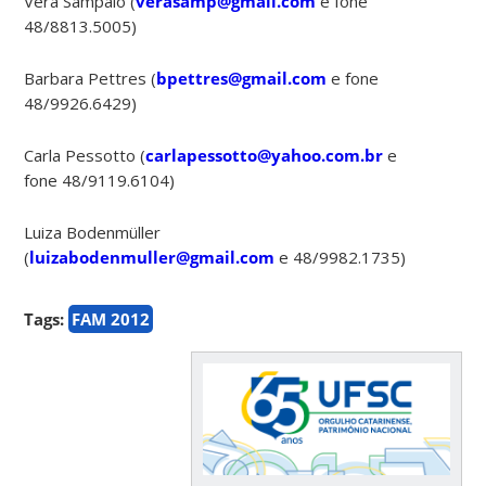
Vera Sampaio (
verasamp@gmail.com
e fone
48/8813.5005)
Barbara Pettres (
bpettres@gmail.com
e fone
48/9926.6429)
Carla Pessotto (
carlapessotto@yahoo.com.br
e
fone 48/9119.6104)
Luiza Bodenmüller
(
luizabodenmuller@gmail.com
e 48/9982.1735)
Tags:
FAM 2012