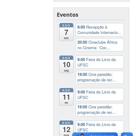
Eventos
AGO
8:00
Recepção à
7
Comunidade Internacio...
sex
20:00
Cineclube África
no Cinema: ‘Coc...
AGO
9:00
Feira do Livro da
10
UFSC
seg
19:00
Cine paredão:
programação de rec...
AGO
9:00
Feira do Livro da
11
UFSC
ter
19:00
Cine paredão:
programação de rec...
AGO
9:00
Feira do Livro da
12
UFSC
qua