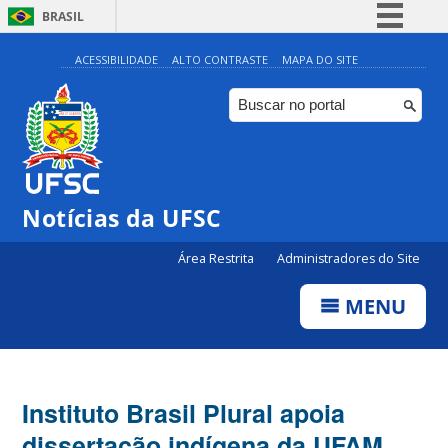
BRASIL
Simplifique!
ACESSIBILIDADE
ALTO CONTRASTE
MAPA DO SITE
Comunica BR
Participe
Acesso à informação
Legislação
Notícias da UFSC
Canais
Área Restrita
Administradores do Site
MENU
Instituto Brasil Plural apoia
dissertação indígena da UFAM