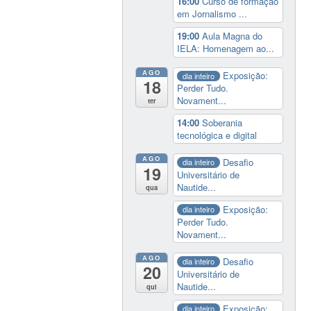
16:00
Curso de formação
em Jornalismo ...
19:00
Aula Magna do
IELA: Homenagem ao...
AGO
Exposição:
dia inteiro
18
Perder Tudo.
Novament...
ter
14:00
Soberania
tecnológica e digital
AGO
Desafio
dia inteiro
19
Universitário de
Nautide...
qua
Exposição:
dia inteiro
Perder Tudo.
Novament...
AGO
Desafio
dia inteiro
20
Universitário de
Nautide...
qui
Exposição:
dia inteiro