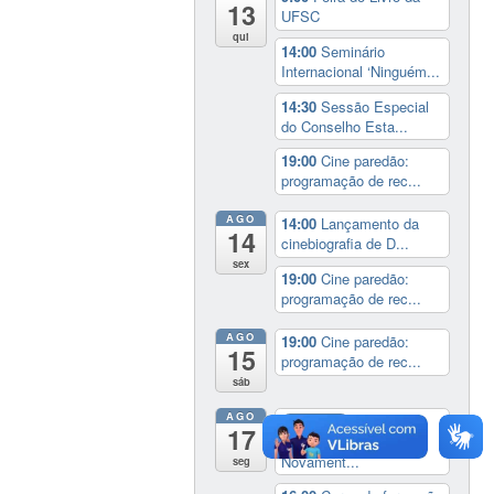
13
UFSC
qui
14:00
Seminário
Internacional ‘Ninguém...
14:30
Sessão Especial
do Conselho Esta...
19:00
Cine paredão:
programação de rec...
AGO
14:00
Lançamento da
14
cinebiografia de D...
sex
19:00
Cine paredão:
programação de rec...
AGO
19:00
Cine paredão:
15
programação de rec...
sáb
AGO
Exposição:
dia inteiro
17
Perder Tudo.
Novament...
seg