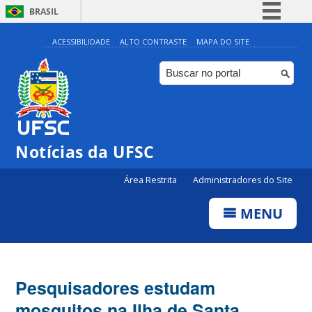
BRASIL
Simplifique!
ACESSIBILIDADE
ALTO CONTRASTE
MAPA DO SITE
Comunica BR
Participe
Acesso à informação
Legislação
Notícias da UFSC
Canais
Área Restrita
Administradores do Site
MENU
Pesquisadores estudam
mosquitos na Ilha de Santa