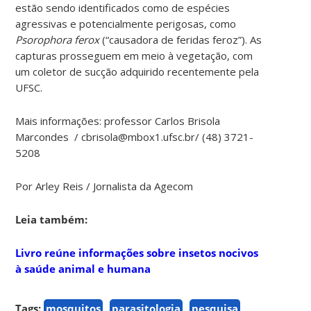
estão sendo identificados como de espécies
agressivas e potencialmente perigosas, como
Psorophora ferox
(“causadora de feridas feroz”). As
capturas prosseguem em meio à vegetação, com
um coletor de sucção adquirido recentemente pela
UFSC.
Mais informações: professor Carlos Brisola
Marcondes / cbrisola@mbox1.ufsc.br/ (48) 3721-
5208
Por Arley Reis / Jornalista da Agecom
Leia também:
Livro reúne informações sobre insetos nocivos
à saúde animal e humana
Tags:
mosquitos
parasitologia
pesquisa