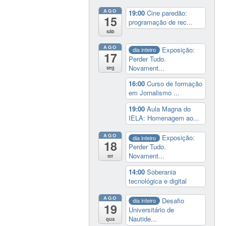
AGO
19:00
Cine paredão:
15
programação de rec...
sáb
AGO
Exposição:
dia inteiro
17
Perder Tudo.
Novament...
seg
16:00
Curso de formação
em Jornalismo ...
19:00
Aula Magna do
IELA: Homenagem ao...
AGO
Exposição:
dia inteiro
18
Perder Tudo.
Novament...
ter
14:00
Soberania
tecnológica e digital
AGO
Desafio
dia inteiro
19
Universitário de
Nautide...
qua