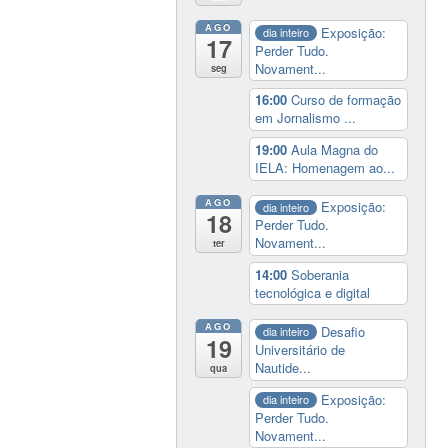
AGO
Exposição:
dia inteiro
17
Perder Tudo.
Novament...
seg
16:00
Curso de formação
em Jornalismo ...
19:00
Aula Magna do
IELA: Homenagem ao...
AGO
Exposição:
dia inteiro
18
Perder Tudo.
Novament...
ter
14:00
Soberania
tecnológica e digital
AGO
Desafio
dia inteiro
19
Universitário de
Nautide...
qua
Exposição:
dia inteiro
Perder Tudo.
Novament...