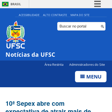
BRASIL
Simplifique!
ACESSIBILIDADE
ALTO CONTRASTE
MAPA DO SITE
Comunica BR
Participe
Acesso à informação
Legislação
Notícias da UFSC
Canais
Área Restrita
Administradores do Site
MENU
10ª Sepex abre com
expectativa de atrair mais de