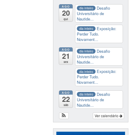
AGO
Desafio
dia inteiro
20
Universitário de
Nautide...
qui
Exposição:
dia inteiro
Perder Tudo.
Novament...
AGO
Desafio
dia inteiro
21
Universitário de
Nautide...
sex
Exposição:
dia inteiro
Perder Tudo.
Novament...
AGO
Desafio
dia inteiro
22
Universitário de
Nautide...
sáb
Ver calendário