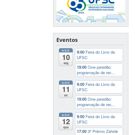
Eventos
AGO
9:00
Feira do Livro da
10
UFSC
seg
19:00
Cine paredão:
programação de rec...
AGO
9:00
Feira do Livro da
11
UFSC
ter
19:00
Cine paredão:
programação de rec...
AGO
9:00
Feira do Livro da
12
UFSC
qua
17:00
3º Prêmio Zahidé