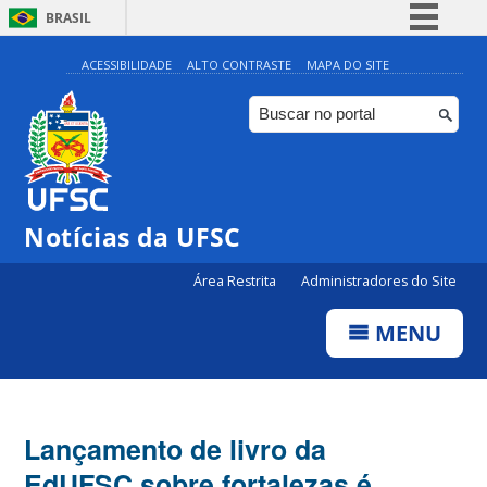
BRASIL
Simplifique!
ACESSIBILIDADE
ALTO CONTRASTE
MAPA DO SITE
Comunica BR
Participe
Acesso à informação
Legislação
Notícias da UFSC
Canais
Área Restrita
Administradores do Site
MENU
Lançamento de livro da
EdUFSC sobre fortalezas é