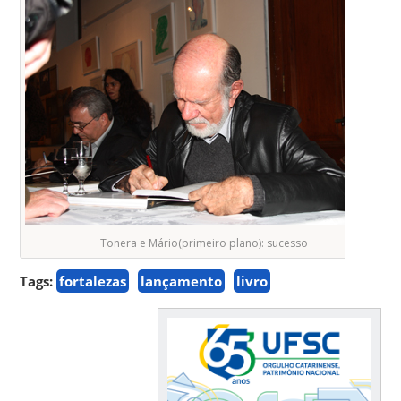
Tonera e Mário(primeiro plano): sucesso
Tags:
fortalezas
lançamento
livro