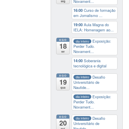
Novament...
seg
16:00
Curso de formação
em Jornalismo ...
19:00
Aula Magna do
IELA: Homenagem ao...
AGO
Exposição:
dia inteiro
18
Perder Tudo.
Novament...
ter
14:00
Soberania
tecnológica e digital
AGO
Desafio
dia inteiro
19
Universitário de
Nautide...
qua
Exposição:
dia inteiro
Perder Tudo.
Novament...
AGO
Desafio
dia inteiro
20
Universitário de
Nautide...
qui