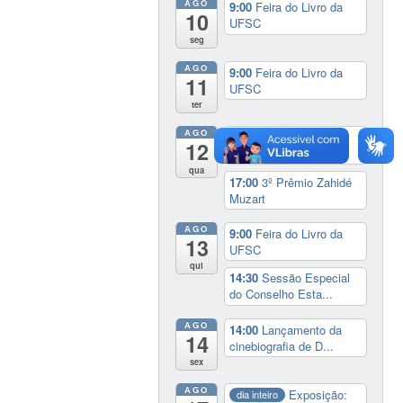
AGO
9:00
Feira do Livro da
10
UFSC
seg
AGO
9:00
Feira do Livro da
11
UFSC
ter
AGO
9:00
Feira do Livro da
12
UFSC
qua
17:00
3º Prêmio Zahidé
Muzart
AGO
9:00
Feira do Livro da
13
UFSC
qui
14:30
Sessão Especial
do Conselho Esta...
AGO
14:00
Lançamento da
14
cinebiografia de D...
sex
AGO
Exposição:
dia inteiro