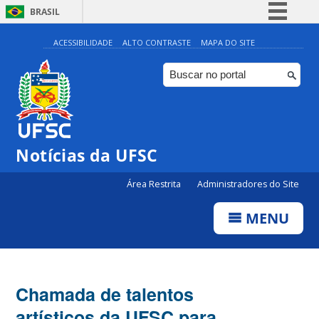
BRASIL
Simplifique!
ACESSIBILIDADE
ALTO CONTRASTE
MAPA DO SITE
Comunica BR
Participe
Acesso à informação
Legislação
Notícias da UFSC
Canais
Área Restrita
Administradores do Site
MENU
Chamada de talentos
artísticos da UFSC para