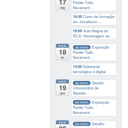
17
Perder Tudo.
Novament...
seg
16:00
Curso de formação
em Jornalismo ...
19:00
Aula Magna do
IELA: Homenagem ao...
AGO
Exposição:
dia inteiro
18
Perder Tudo.
Novament...
ter
14:00
Soberania
tecnológica e digital
AGO
Desafio
dia inteiro
19
Universitário de
Nautide...
qua
Exposição:
dia inteiro
Perder Tudo.
Novament...
AGO
Desafio
dia inteiro