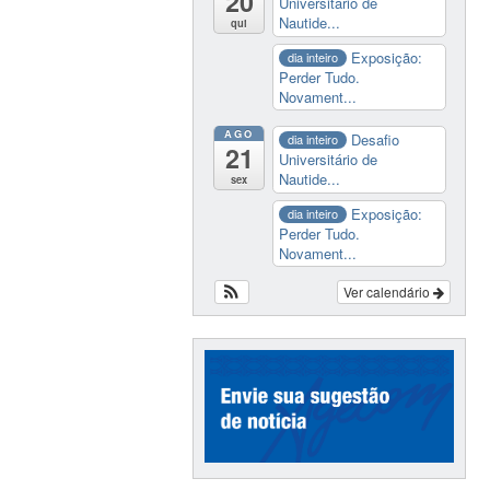
20
Universitário de
Nautide...
qui
Exposição:
dia inteiro
Perder Tudo.
Novament...
AGO
Desafio
dia inteiro
21
Universitário de
Nautide...
sex
Exposição:
dia inteiro
Perder Tudo.
Novament...
Ver calendário