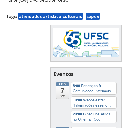
Tags:
atividades artístico-culturais
sepex
Eventos
AGO
8:00
Recepção à
7
Comunidade Internacio...
sex
10:00
Webpalestra:
‘Informações essenc...
20:00
Cineclube África
no Cinema: ‘Coc...