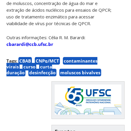
de moluscos, concentração de água do mar e
extração de ácidos nucléicos para ensaios de QPCR;
uso de tratamento enzimático para acessar
viabilidade de vírus por técnicas de QPCR.
Outras informações: Célia R. M. Barardi:
cbarardi@ccb.ufsc.br
Tags:
CBAB
CNPq/MCT
contaminantes
virais
curso
curta
duração
desinfecção
moluscos bivalves