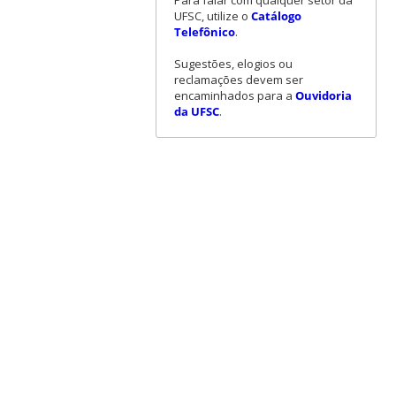
Para falar com qualquer setor da
UFSC, utilize o
Catálogo
Telefônico
.
Sugestões, elogios ou
reclamações devem ser
encaminhados para a
Ouvidoria
da UFSC
.