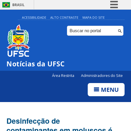
BRASIL
Simplifique!
ACESSIBILIDADE
ALTO CONTRASTE
MAPA DO SITE
Comunica BR
Participe
Acesso à informação
Legislação
Notícias da UFSC
Canais
Área Restrita
Administradores do Site
MENU
Desinfecção de
contaminantes em moluscos é