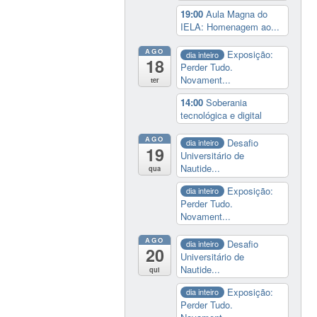
19:00
Aula Magna do
IELA: Homenagem ao...
AGO
Exposição:
dia inteiro
18
Perder Tudo.
Novament...
ter
14:00
Soberania
tecnológica e digital
AGO
Desafio
dia inteiro
19
Universitário de
Nautide...
qua
Exposição:
dia inteiro
Perder Tudo.
Novament...
AGO
Desafio
dia inteiro
20
Universitário de
Nautide...
qui
Exposição:
dia inteiro
Perder Tudo.