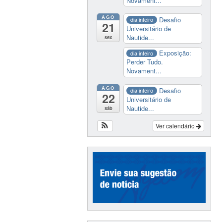
Novament...
AGO
Desafio
dia inteiro
21
Universitário de
Nautide...
sex
Exposição:
dia inteiro
Perder Tudo.
Novament...
AGO
Desafio
dia inteiro
22
Universitário de
Nautide...
sáb
Ver calendário