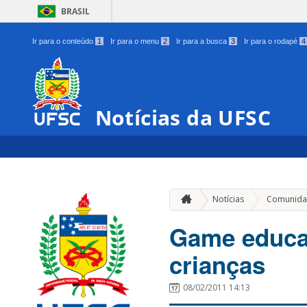
BRASIL
Ir para o conteúdo
1
Ir para o menu
2
Ir para a busca
3
Ir para o rodapé
4
Notícias da UFSC
Notícias
Comunida
Game educat
crianças
08/02/2011 14:13