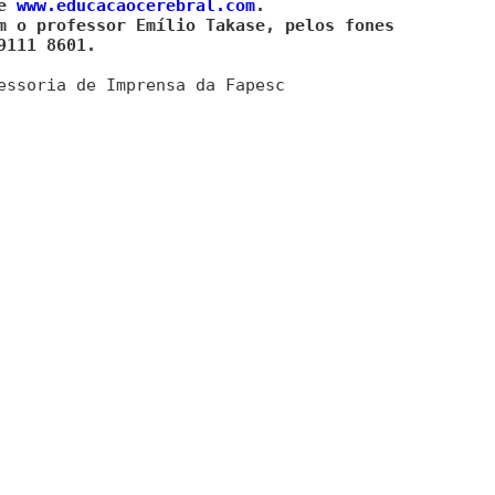
se
www.educacaocerebral.com
.
m o professor Emílio Takase, pelos fones
9111 8601.
essoria de Imprensa da Fapesc