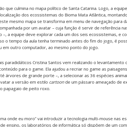
ão que culmina no mapa político de Santa Catarina. Logo, a equip
a localização dos ecossistemas do Bioma Mata Atlântica, montand
 este mesmo mapa se transforma em menu de navegação para da
ompanhada por um avatar – cuja função é servir de referência na
do –, a equipe deve explorar cada um dos seis ecossistemas, e c
aso o tempo da aula tenha terminado antes do fim do jogo, é pos
 ou em outro computador, ao mesmo ponto do jogo.
ais paradidáticos Cristina Santos vem realizando o levantamento
onteúdo para o game. Ela ajudou a recriar no game as paisagen
até árvores de grande porte –, a selecionar as 36 espécies anim
vatar a versão em estilo
cartoon
de um pássaro ameaçado de ex
: o papagaio de peito roxo.
oma onde eu moro” vai introduzir a tecnologia multi-mouse nas esc
de ensino, os laboratórios de informática só dispõem de um co