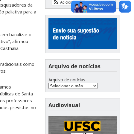
Adicionar
Ver calendário
pesquisadores da
 paliativa para a
sem banalizar o
tivo”, afirmou
Casthalia.
tradicionais como
Arquivo de notícias
vos.
Arquivo de notícias
stamos
úblicas de Santa
 aos professores
Audiovisual
údos previstos no