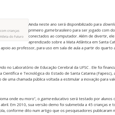
Ainda neste ano será disponibilizado para
downl
primeiro
game
brasileiro para ser jogado com d
 com crianças
conectados ao computador. Além de divertir, ele 
Atleta do Futuro
aprendizado sobre a Mata Atlântica em Santa Cata
poio ao professor, para uso em sala de aula a partir do quarto 
do no Laboratório de Educação Cerebral da UFSC . Ele foi financi
 Científica e Tecnológica do Estado de Santa Catarina (Fapesc),
o de uma chamada pública voltada a estimular a inovação para val
bioma onde eu moro”, o
game
educativo será testado por alunos 
e abril. Em 2010, sua versão demo foi submetida a 45 crianças e 
pla, conforme dito num artigo que os pesquisadores publicaram n