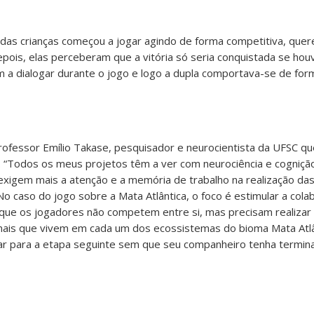
as crianças começou a jogar agindo de forma competitiva, quer
pois, elas perceberam que a vitória só seria conquistada se hou
a dialogar durante o jogo e logo a dupla comportava-se de form
professor Emílio Takase, pesquisador e neurocientista da UFSC q
. “Todos os meus projetos têm a ver com neurociência e cogniçã
exigem mais a atenção e a memória de trabalho na realização das
No caso do jogo sobre a Mata Atlântica, o foco é estimular a cola
rque os jogadores não competem entre si, mas precisam realiza
mais que vivem em cada um dos ecossistemas do bioma Mata Atlâ
r para a etapa seguinte sem que seu companheiro tenha termina