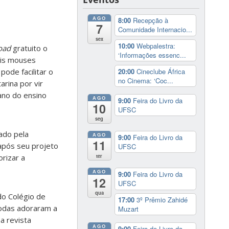
AGO
8:00
Recepção à
7
Comunidade Internacio...
sex
10:00
Webpalestra:
oad
gratuito o
‘Informações essenc...
ois mouses
20:00
Cineclube África
pode facilitar o
no Cinema: ‘Coc...
rina por vir
ano do ensino
AGO
9:00
Feira do Livro da
10
UFSC
seg
ado pela
AGO
9:00
Feira do Livro da
11
 após seu projeto
UFSC
ter
orizar a
AGO
9:00
Feira do Livro da
12
UFSC
qua
do Colégio de
17:00
3º Prêmio Zahidé
todas adoraram a
Muzart
a revista
AGO
9:00
Feira do Livro da