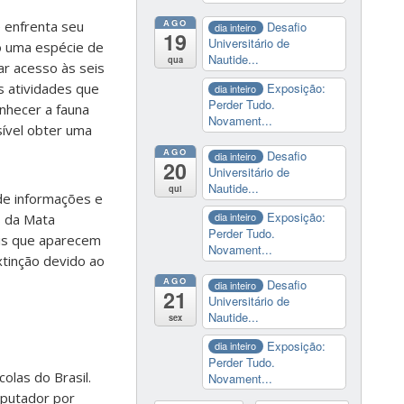
AGO
e enfrenta seu
Desafio
dia inteiro
19
Universitário de
o uma espécie de
Nautide...
qua
r acesso às seis
s atividades que
Exposição:
dia inteiro
Perder Tudo.
onhecer a fauna
Novament...
sível obter uma
AGO
Desafio
dia inteiro
20
Universitário de
Nautide...
qui
 de informações e
Exposição:
dia inteiro
s da Mata
Perder Tudo.
ais que aparecem
Novament...
tinção devido ao
AGO
Desafio
dia inteiro
21
Universitário de
Nautide...
sex
Exposição:
dia inteiro
Perder Tudo.
olas do Brasil.
Novament...
mputador por