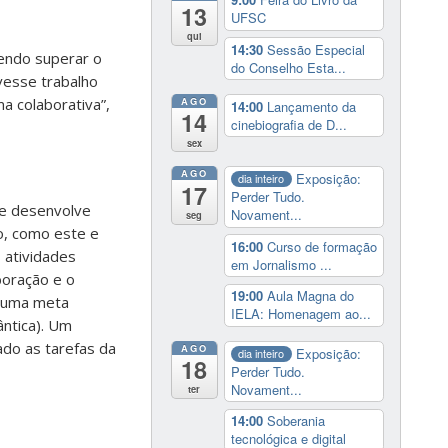
13
UFSC
qui
14:30
Sessão Especial
endo superar o
do Conselho Esta...
vesse trabalho
a colaborativa”,
AGO
14:00
Lançamento da
14
cinebiografia de D...
sex
AGO
Exposição:
dia inteiro
17
Perder Tudo.
ue desenvolve
Novament...
seg
o, como este e
16:00
Curso de formação
 atividades
em Jornalismo ...
boração e o
19:00
Aula Magna do
r uma meta
IELA: Homenagem ao...
ntica). Um
do as tarefas da
AGO
Exposição:
dia inteiro
18
Perder Tudo.
Novament...
ter
14:00
Soberania
tecnológica e digital