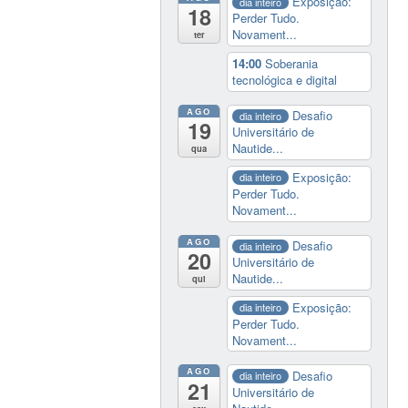
Exposição:
dia inteiro
18
Perder Tudo.
Novament...
ter
14:00
Soberania
tecnológica e digital
AGO
Desafio
dia inteiro
19
Universitário de
Nautide...
qua
Exposição:
dia inteiro
Perder Tudo.
Novament...
AGO
Desafio
dia inteiro
20
Universitário de
Nautide...
qui
Exposição:
dia inteiro
Perder Tudo.
Novament...
AGO
Desafio
dia inteiro
21
Universitário de