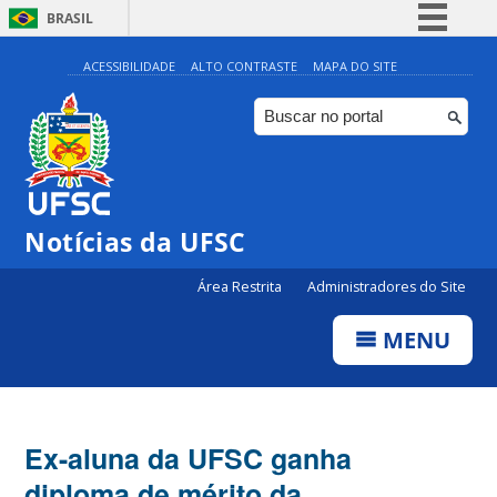
BRASIL
Simplifique!
ACESSIBILIDADE
ALTO CONTRASTE
MAPA DO SITE
Comunica BR
Participe
Acesso à informação
Legislação
Notícias da UFSC
Canais
Área Restrita
Administradores do Site
MENU
Ex-aluna da UFSC ganha
diploma de mérito da