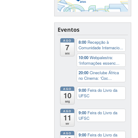
Eventos
AGO
8:00
Recepção à
7
Comunidade Internacio...
sex
10:00
Webpalestra:
‘Informações essenc...
20:00
Cineclube África
no Cinema: ‘Coc...
AGO
9:00
Feira do Livro da
10
UFSC
seg
AGO
9:00
Feira do Livro da
11
UFSC
ter
AGO
9:00
Feira do Livro da