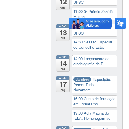
12
UFSC
qua
17:00
3º Prêmio Zahidé
Muzart
AGO
9:00
Feira do Livro da
13
UFSC
qui
14:30
Sessão Especial
do Conselho Esta...
AGO
14:00
Lançamento da
14
cinebiografia de D...
sex
AGO
Exposição:
dia inteiro
17
Perder Tudo.
Novament...
seg
16:00
Curso de formação
em Jornalismo ...
19:00
Aula Magna do
IELA: Homenagem ao...
AGO