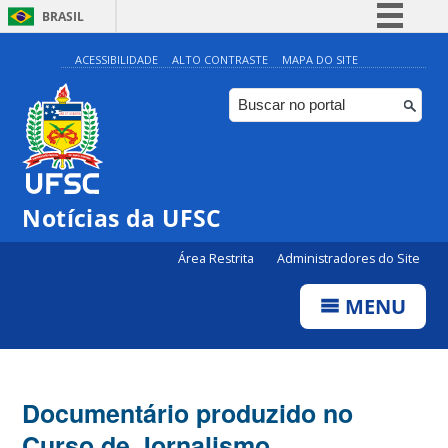
BRASIL
Simplifique!
ACESSIBILIDADE
ALTO CONTRASTE
MAPA DO SITE
Comunica BR
Participe
Acesso à informação
Legislação
Notícias da UFSC
Canais
Área Restrita
Administradores do Site
MENU
Documentário produzido no
Curso de Jornalismo