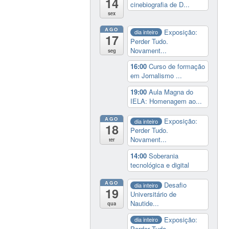
14
cinebiografia de D...
sex
AGO
Exposição:
dia inteiro
17
Perder Tudo.
Novament...
seg
16:00
Curso de formação
em Jornalismo ...
19:00
Aula Magna do
IELA: Homenagem ao...
AGO
Exposição:
dia inteiro
18
Perder Tudo.
Novament...
ter
14:00
Soberania
tecnológica e digital
AGO
Desafio
dia inteiro
19
Universitário de
Nautide...
qua
Exposição:
dia inteiro
Perder Tudo.