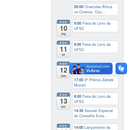
20:00
Cineclube África
no Cinema: ‘Coc...
AGO
9:00
Feira do Livro da
10
UFSC
seg
AGO
9:00
Feira do Livro da
11
UFSC
ter
AGO
9:00
Feira do Livro da
12
UFSC
qua
17:00
3º Prêmio Zahidé
Muzart
AGO
9:00
Feira do Livro da
13
UFSC
qui
14:30
Sessão Especial
do Conselho Esta...
AGO
14:00
Lançamento da